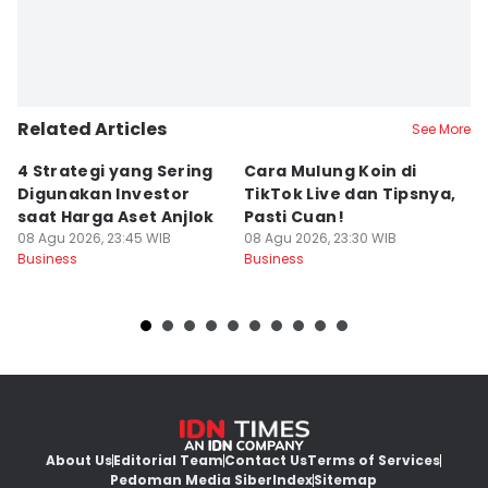
Editor
Jujuk Ernawati
Editor
Dwi Agustiar
Related Articles
See More
4 Strategi yang Sering
Cara Mulung Koin di
A
Digunakan Investor
TikTok Live dan Tipsnya,
T
saat Harga Aset Anjlok
Pasti Cuan!
V
08 Agu 2026, 23:45 WIB
08 Agu 2026, 23:30 WIB
08
Business
Business
Bu
About Us
Editorial Team
Contact Us
Terms of Services
Pedoman Media Siber
Index
Sitemap