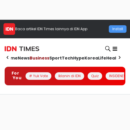
Baca artikel
IDN Times
lainnya di IDN App
Install
Home
News
Business
Sport
Tech
Hype
Korea
Life
Health
Aut
For
# Yuk Vote
Iklanin di IDN
Quiz
INSIDENESIA
You