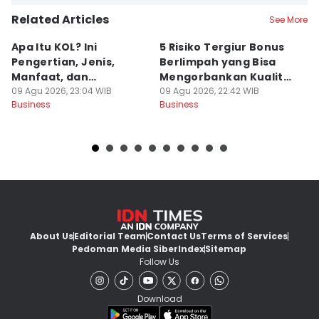
Related Articles
See More
Apa Itu KOL? Ini
5 Risiko Tergiur Bonus
K
Pengertian, Jenis,
Berlimpah yang Bisa
Be
Manfaat, dan
Mengorbankan Kualitas
A
Perbedaannya
09 Agu 2026, 23:04 WIB
Produk
09 Agu 2026, 22:42 WIB
09
Business
Business
Bu
About Us
Editorial Team
Contact Us
Terms of Services
Pedoman Media Siber
Index
Sitemap
Follow Us
Download