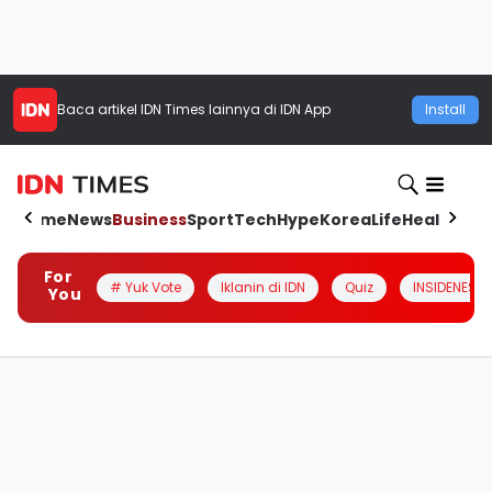
Baca artikel
IDN Times
lainnya di IDN App
Install
Home
News
Business
Sport
Tech
Hype
Korea
Life
Health
Aut
For
# Yuk Vote
Iklanin di IDN
Quiz
INSIDENESIA
You