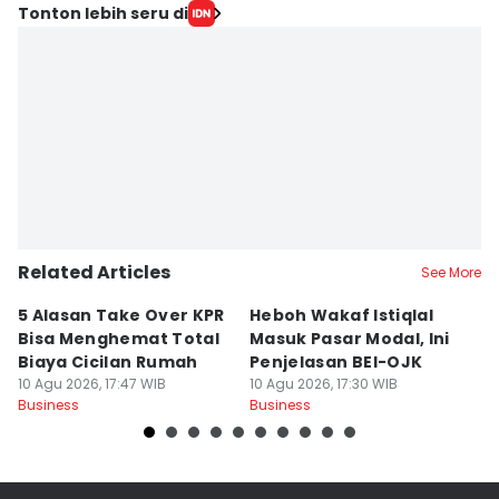
Tonton lebih seru di
Related Articles
See More
5 Alasan Take Over KPR
Heboh Wakaf Istiqlal
K
Bisa Menghemat Total
Masuk Pasar Modal, Ini
T
Biaya Cicilan Rumah
Penjelasan BEI-OJK
S
10 Agu 2026, 17:47 WIB
10 Agu 2026, 17:30 WIB
I
10
Business
Business
Bu