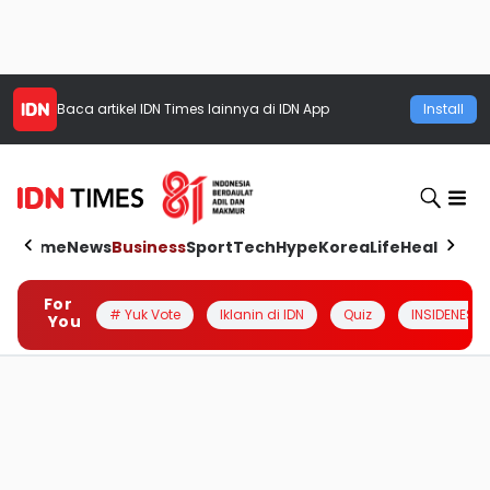
Baca artikel
IDN Times
lainnya di IDN App
Install
Home
News
Business
Sport
Tech
Hype
Korea
Life
Health
Aut
For
# Yuk Vote
Iklanin di IDN
Quiz
INSIDENESIA
You