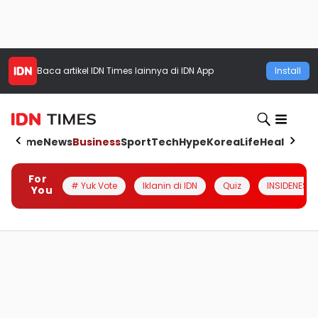
Baca artikel
IDN Times
lainnya di IDN App
Install
Home
News
Business
Sport
Tech
Hype
Korea
Life
Health
Aut
For
# Yuk Vote
Iklanin di IDN
Quiz
INSIDENESIA
You