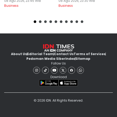
08 Agu 2026, 23:45 WIB
08 Agu 2026, 23:30 WIB
08
Business
Business
Bu
About Us
Editorial Team
Contact Us
Terms of Services
Pedoman Media Siber
Index
Sitemap
Follow Us
Download
© 2026 IDN. All Rights Reserved.