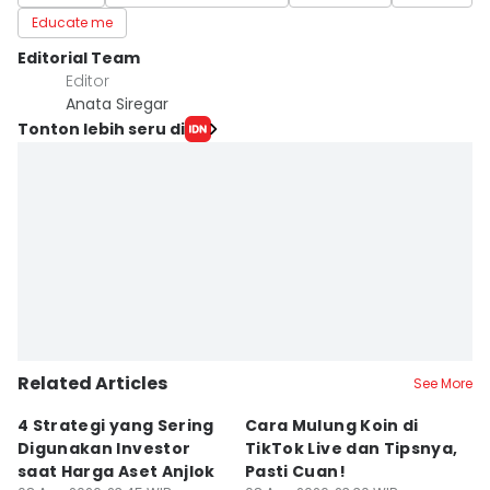
Educate me
Editorial Team
Editor
Anata Siregar
Tonton lebih seru di
Related Articles
See More
4 Strategi yang Sering
Cara Mulung Koin di
A
Digunakan Investor
TikTok Live dan Tipsnya,
T
saat Harga Aset Anjlok
Pasti Cuan!
V