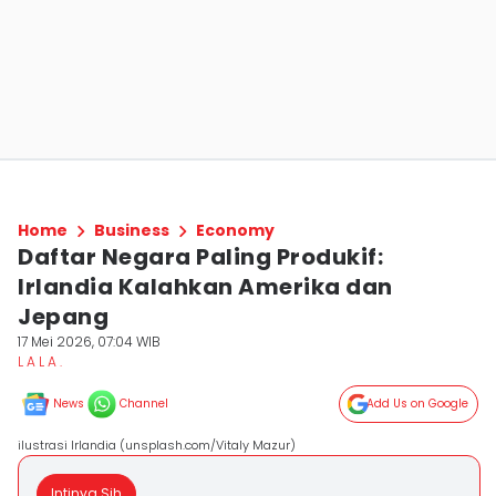
Home
Business
Economy
Daftar Negara Paling Produkif:
Irlandia Kalahkan Amerika dan
Jepang
17 Mei 2026, 07:04 WIB
L A L A .
News
Channel
Add Us on Google
ilustrasi Irlandia (unsplash.com/Vitaly Mazur)
Intinya Sih