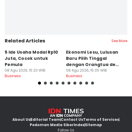
Related Articles
See More
5 Ide Usaha Modal Rp10
Ekonomi Lesu, Lulusan
C
Juta, Cocok untuk
Baru Pilih Tinggal
T
Pemula
dengan Orangtua demi
Ja
08 Agu 2026, 15:20 WIB
Berhemat
08 Agu 2026, 15:05 WIB
08
Business
Business
Bu
About Us
Editorial Team
Contact Us
Terms of Services
Pedoman Media Siber
Index
Sitemap
Follow Us