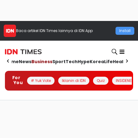
Baca artikel
IDN Times
lainnya di IDN App
Install
Home
News
Business
Sport
Tech
Hype
Korea
Life
Health
Aut
For
# Yuk Vote
Iklanin di IDN
Quiz
INSIDENESIA
You