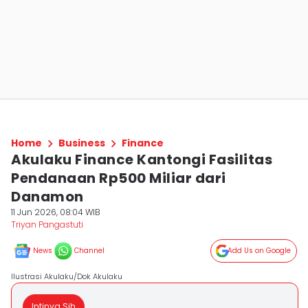
Home
Business
Finance
Akulaku Finance Kantongi Fasilitas
Pendanaan Rp500 Miliar dari
Danamon
11 Jun 2026, 08:04 WIB
Triyan Pangastuti
News
Channel
Add Us on Google
Ilustrasi Akulaku/Dok Akulaku
Intinya Sih