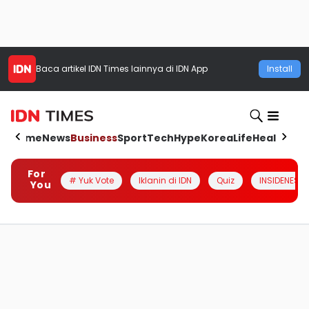
Baca artikel
IDN Times
lainnya di IDN App
Install
Home
News
Business
Sport
Tech
Hype
Korea
Life
Health
Aut
For
# Yuk Vote
Iklanin di IDN
Quiz
INSIDENESIA
You