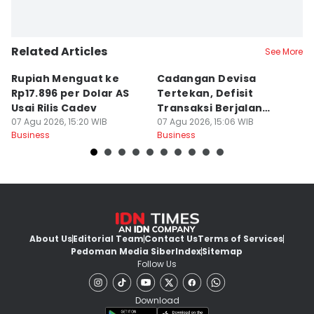
Related Articles
See More
Rupiah Menguat ke
Cadangan Devisa
D
Rp17.896 per Dolar AS
Tertekan, Defisit
T
Usai Rilis Cadev
Transaksi Berjalan
P
07 Agu 2026, 15:20 WIB
Bakal Melebar
07 Agu 2026, 15:06 WIB
07
Business
Business
Bu
About Us
Editorial Team
Contact Us
Terms of Services
Pedoman Media Siber
Index
Sitemap
Follow Us
Download