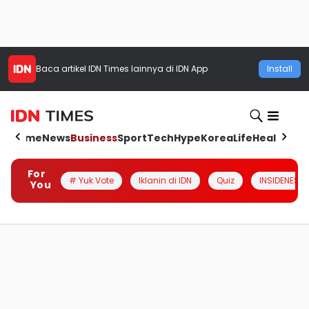
Baca artikel
IDN Times
lainnya di IDN App
Install
Home
News
Business
Sport
Tech
Hype
Korea
Life
Health
Aut
For
# Yuk Vote
Iklanin di IDN
Quiz
INSIDENESIA
You