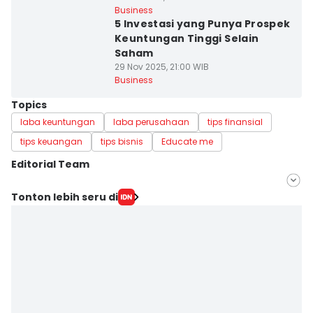
Business
5 Investasi yang Punya Prospek
Keuntungan Tinggi Selain
Saham
29 Nov 2025, 21:00 WIB
Business
Topics
laba keuntungan
laba perusahaan
tips finansial
tips keuangan
tips bisnis
Educate me
Editorial Team
Editor
Tonton lebih seru di
Anata Siregar
Editor
Jumawan Syahrudin