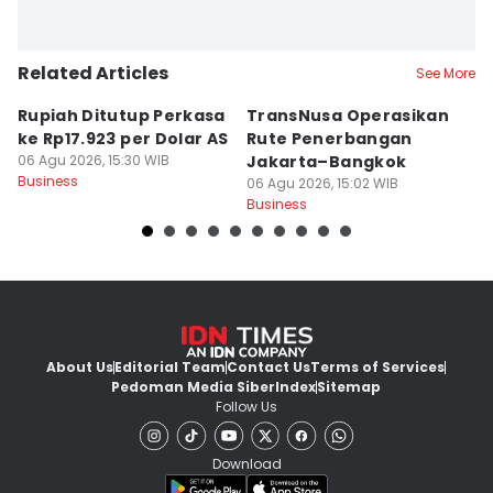
Related Articles
See More
Rupiah Ditutup Perkasa
TransNusa Operasikan
4
ke Rp17.923 per Dolar AS
Rute Penerbangan
M
06 Agu 2026, 15:30 WIB
Jakarta–Bangkok
U
Business
06 Agu 2026, 15:02 WIB
P
06
Business
Bu
About Us
Editorial Team
Contact Us
Terms of Services
Pedoman Media Siber
Index
Sitemap
Follow Us
Download