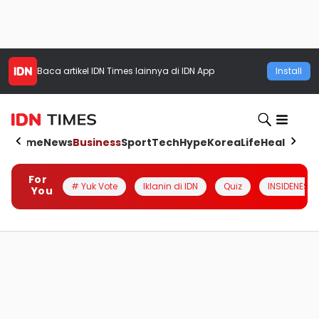
Baca artikel
IDN Times
lainnya di IDN App
Install
Home
News
Business
Sport
Tech
Hype
Korea
Life
Health
Aut
For
# Yuk Vote
Iklanin di IDN
Quiz
INSIDENESIA
You