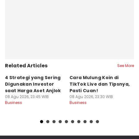
Related Articles
See More
4 Strategi yang Sering
Cara Mulung Koin di
A
Digunakan Investor
TikTok Live dan Tipsnya,
T
saat Harga Aset Anjlok
Pasti Cuan!
V
08 Agu 2026, 23:45 WIB
08 Agu 2026, 23:30 WIB
08
Business
Business
Bu