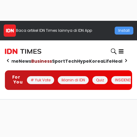
Baca artikel
IDN Times
lainnya di IDN App
Install
Home
News
Business
Sport
Tech
Hype
Korea
Life
Health
Aut
For
# Yuk Vote
Iklanin di IDN
Quiz
INSIDENESIA
You