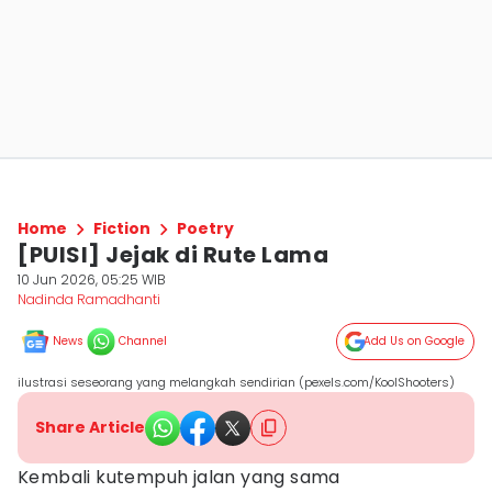
Home
Fiction
Poetry
[PUISI] Jejak di Rute Lama
10 Jun 2026, 05:25 WIB
Nadinda Ramadhanti
News
Channel
Add Us on Google
ilustrasi seseorang yang melangkah sendirian (pexels.com/KoolShooters)
Share Article
Kembali kutempuh jalan yang sama