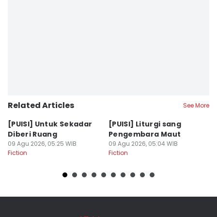
Related Articles
See More
[PUISI] Untuk Sekadar
[PUISI] Liturgi sang
[
Diberi Ruang
Pengembara Maut
d
09 Agu 2026, 05:25 WIB
09 Agu 2026, 05:04 WIB
08
Fiction
Fiction
Fi