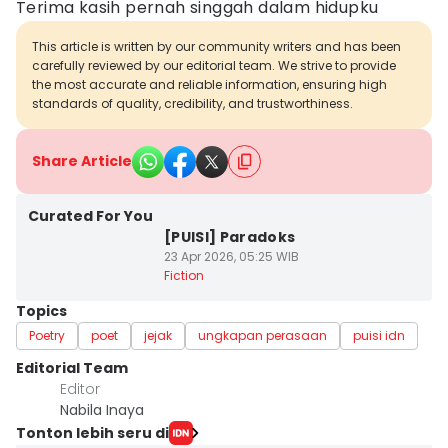
Terima kasih pernah singgah dalam hidupku
This article is written by our community writers and has been
carefully reviewed by our editorial team. We strive to provide
the most accurate and reliable information, ensuring high
standards of quality, credibility, and trustworthiness.
Share Article
Curated For You
[PUISI] Paradoks
23 Apr 2026, 05:25 WIB
Fiction
Topics
Poetry
poet
jejak
ungkapan perasaan
puisi idn
Editorial Team
Editor
Nabila Inaya
Tonton lebih seru di