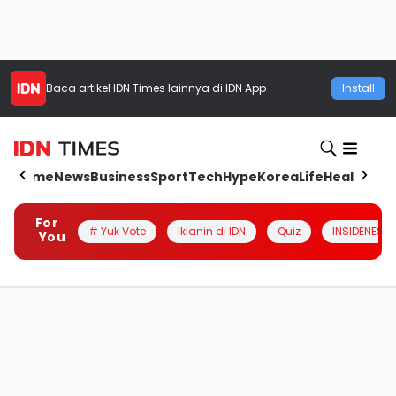
Baca artikel
IDN Times
lainnya di IDN App
Install
Home
News
Business
Sport
Tech
Hype
Korea
Life
Health
Aut
For
# Yuk Vote
Iklanin di IDN
Quiz
INSIDENESIA
You