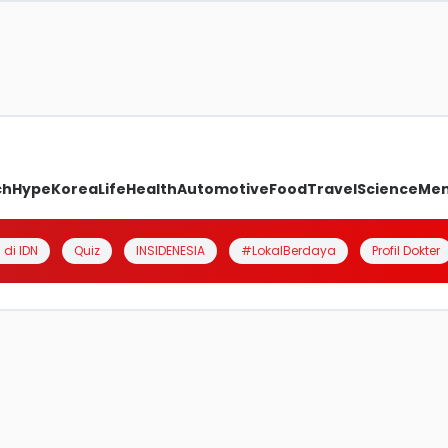
ch
Hype
Korea
Life
Health
Automotive
Food
Travel
Science
Me
 di IDN
Quiz
INSIDENESIA
#LokalBerdaya
Profil Dokter