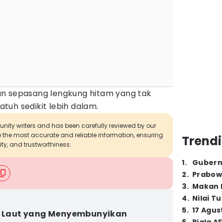
an sepasang lengkung hitam yang tak
tuh sedikit lebih dalam.
munity writers and has been carefully reviewed by our
de the most accurate and reliable information, ensuring
Trendi
ity, and trustworthiness.
1
.
Gubern
2
.
Prabow
3
.
Makan B
4
.
Nilai T
5
.
17 Agus
] Laut yang Menyembunyikan