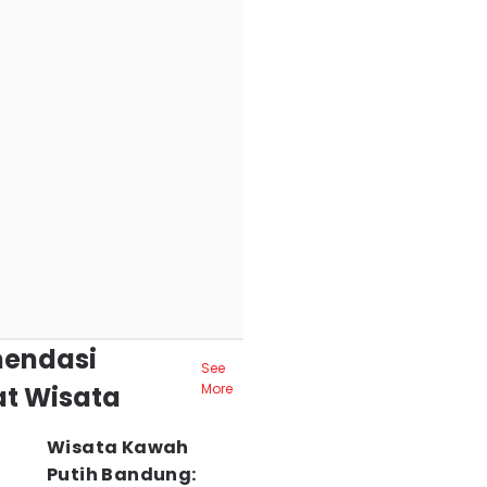
endasi
See
t Wisata
More
Wisata Kawah
Putih Bandung: