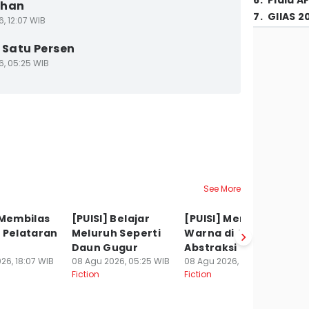
6
.
Piala A
uhan
7
.
GIIAS 2
6, 12:07 WIB
] Satu Persen
6, 05:25 WIB
See More
 Membilas
[PUISI] Belajar
[PUISI] Mencari
[
 Pelataran
Meluruh Seperti
Warna di Antara
K
Daun Gugur
Abstraksi
07
Fi
26, 18:07 WIB
08 Agu 2026, 05:25 WIB
08 Agu 2026, 05:04 WIB
Fiction
Fiction