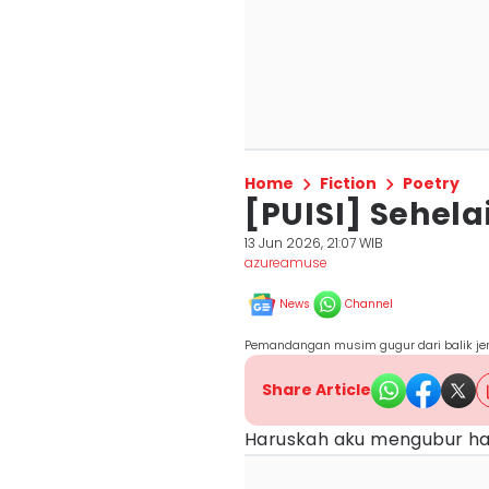
Home
Fiction
Poetry
[PUISI] Sehel
13 Jun 2026, 21:07 WIB
azureamuse
News
Channel
Pemandangan musim gugur dari balik jend
Share Article
Haruskah aku mengubur har