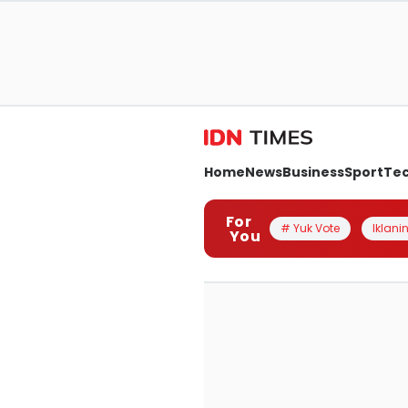
Home
News
Business
Sport
Te
For
# Yuk Vote
Iklanin
You