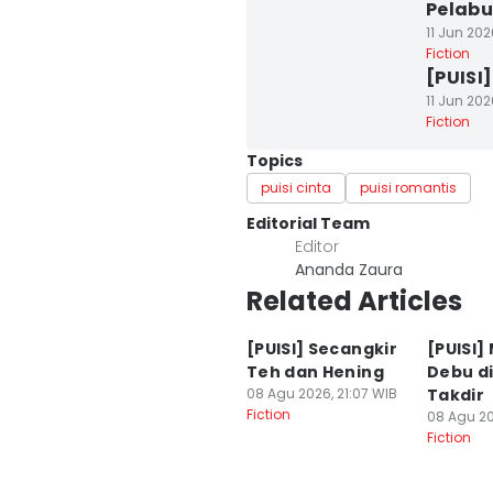
Pelab
11 Jun 202
Fiction
[PUISI
11 Jun 202
Fiction
Topics
puisi cinta
puisi romantis
Editorial Team
Editor
Ananda Zaura
Related Articles
[PUISI] Secangkir
[PUISI]
Teh dan Hening
Debu di
08 Agu 2026, 21:07 WIB
Takdir
Fiction
08 Agu 20
Fiction