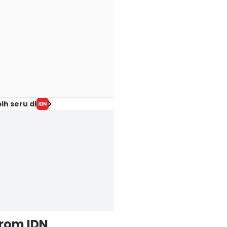
ih seru di
from IDN