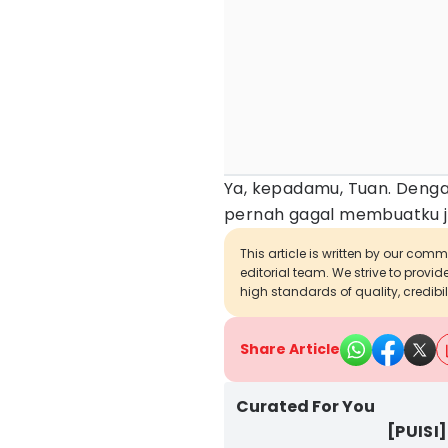
Ya, kepadamu, Tuan. Deng
pernah gagal membuatku ja
This article is written by our com
editorial team. We strive to provi
high standards of quality, credibil
Share Article
Curated For You
[PUISI