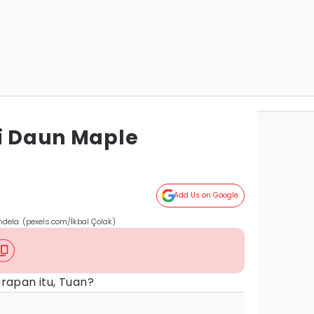
ai Daun Maple
Add Us on Google
ela. (pexels.com/İkbal Çolak)
apan itu, Tuan?