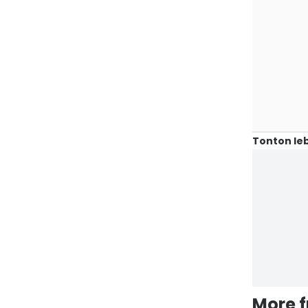
Tonton leb
More 