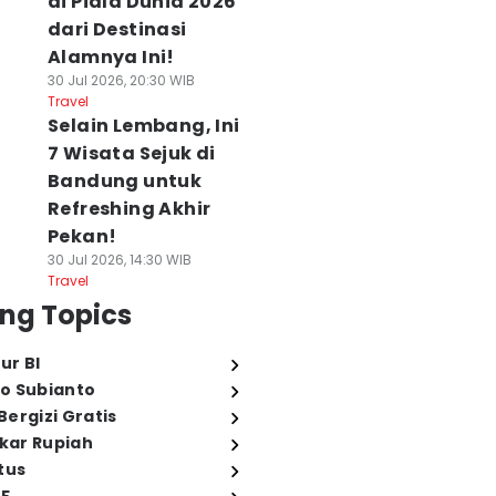
di Piala Dunia 2026
dari Destinasi
Alamnya Ini!
30 Jul 2026, 20:30 WIB
Travel
Selain Lembang, Ini
7 Wisata Sejuk di
Bandung untuk
Refreshing Akhir
Pekan!
30 Jul 2026, 14:30 WIB
Travel
ng Topics
UISI] Jendela
[PUISI] Pertemuan
[PUISI] Suara La
ur BI
ang Tak Pernah
di Persimpangan
06 Agu 2026, 21:07 WIB
Fiction
o Subianto
enutup Langit
06 Agu 2026, 21:17 WIB
Fiction
 Agu 2026, 21:47 WIB
ergizi Gratis
ction
ukar Rupiah
tus