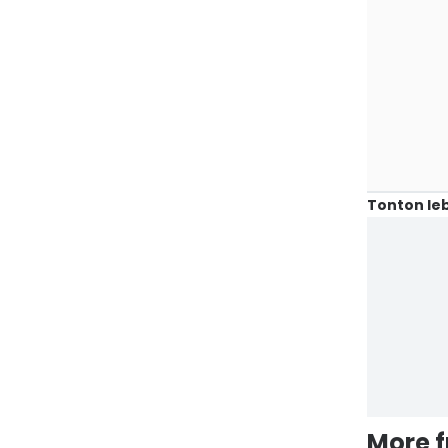
Tonton leb
More 