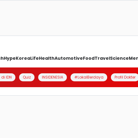
ch
Hype
Korea
Life
Health
Automotive
Food
Travel
Science
Me
 di IDN
Quiz
INSIDENESIA
#LokalBerdaya
Profil Dokter