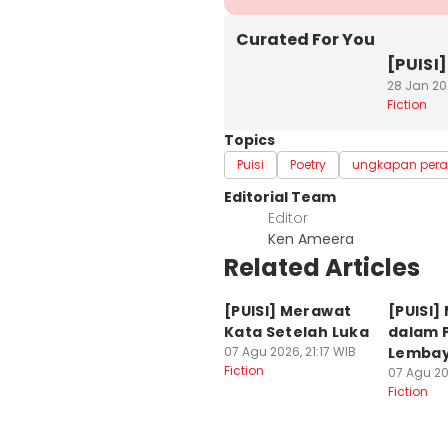
Curated For You
[PUISI
28 Jan 20
Fiction
Topics
Puisi
Poetry
ungkapan per
Editorial Team
Editor
Ken Ameera
Related Articles
[PUISI] Merawat
[PUISI]
Kata Setelah Luka
dalam 
07 Agu 2026, 21:17 WIB
Lemba
Fiction
07 Agu 20
Fiction