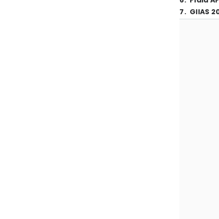
6
.
Piala A
7
.
GIIAS 2