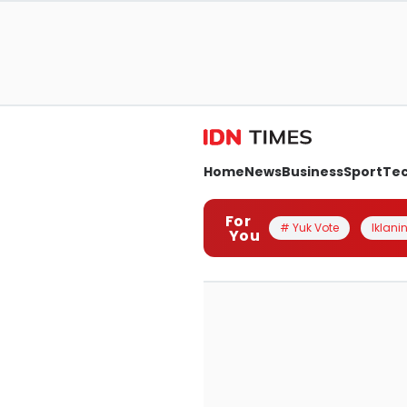
Home
News
Business
Sport
Te
For
# Yuk Vote
Iklanin
You