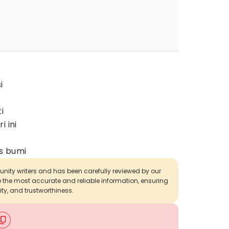
i
i
i ini
as bumi
munity writers and has been carefully reviewed by our
de the most accurate and reliable information, ensuring
ity, and trustworthiness.