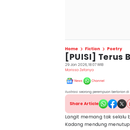
Home
Fiction
Poetry
[PUISI] Terus B
29 Jan 2026, 18:07 WIB
Marissa Zefanya
News
Channel
ilustrasi seorang perempuan berlarian di 
Share Article
Langit memang tak selalu b
Kadang mendung menutupi