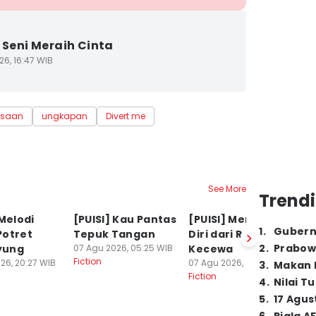
] Seni Meraih Cinta
26, 16:47 WIB
asaan
ungkapan
Divert me
See More
Trendi
 Melodi
[PUISI] Kau Pantas
[PUISI] Menjaga
[P
1
.
Gubern
Potret
Tepuk Tangan
Diri dari Rasa
y
2
.
Prabow
yung
07 Agu 2026, 05:25 WIB
Kecewa
M
Fiction
26, 20:27 WIB
07 Agu 2026, 05:04 WIB
06
3
.
Makan B
Fiction
Fi
4
.
Nilai T
5
.
17 Agus