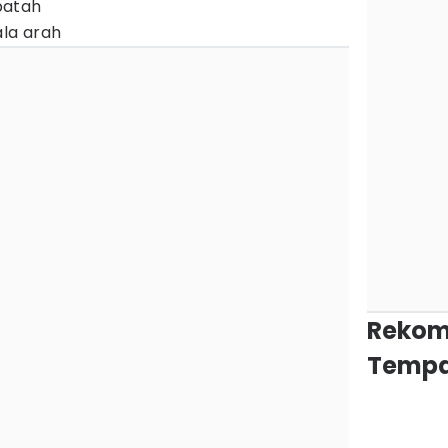
patah
ala arah
Rekom
Tempa