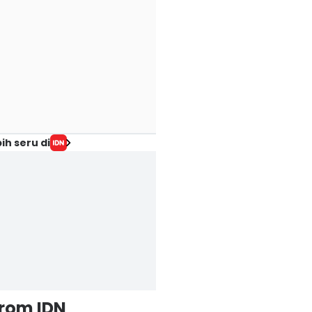
ih seru di
from IDN