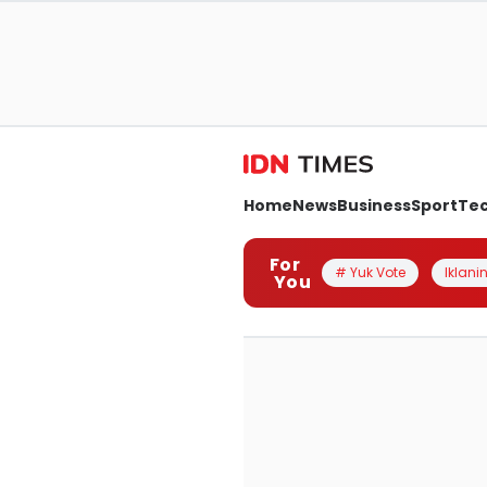
Home
News
Business
Sport
Te
For
# Yuk Vote
Iklanin
You