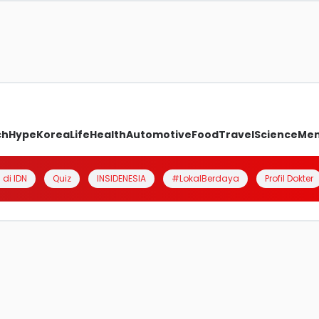
ch
Hype
Korea
Life
Health
Automotive
Food
Travel
Science
Me
 di IDN
Quiz
INSIDENESIA
#LokalBerdaya
Profil Dokter