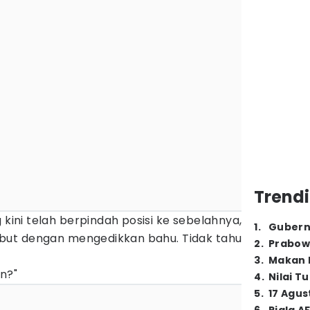
Trendi
 kini telah berpindah posisi ke sebelahnya,
1
.
Gubern
but dengan mengedikkan bahu. Tidak tahu
2
.
Prabow
3
.
Makan B
n?"
4
.
Nilai T
5
.
17 Agus