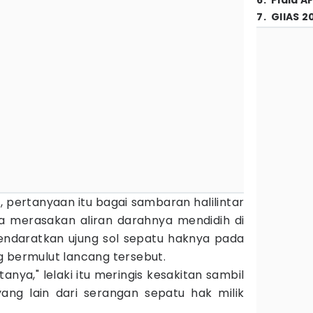
6
.
Piala A
7
.
GIIAS 2
t, pertanyaan itu bagai sambaran halilintar
 ia merasakan aliran darahnya mendidih di
mendaratkan ujung sol sepatu haknya pada
g bermulut lancang tersebut.
anya," lelaki itu meringis kesakitan sambil
ng lain dari serangan sepatu hak milik