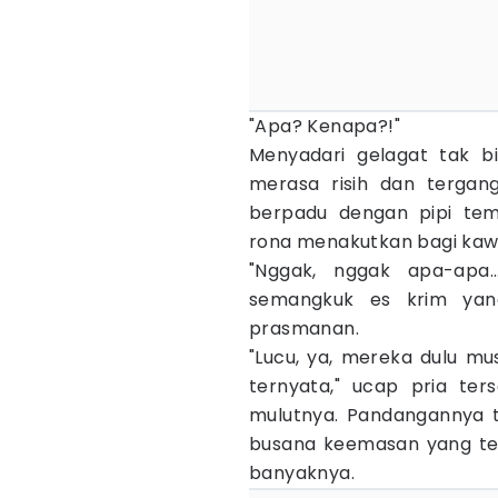
"Apa? Kenapa?!"
Menyadari gelagat tak b
merasa risih dan terga
berpadu dengan pipi tem
rona menakutkan bagi kaw
"Nggak, nggak apa-apa…
semangkuk es krim yang
prasmanan.
"Lucu, ya, mereka dulu mu
ternyata," ucap pria te
mulutnya. Pandangannya 
busana keemasan yang te
banyaknya.