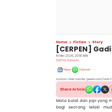
Home
Fiction
Story
[CERPEN] Gadis
18 Mei 2026, 20:18 WIB
Salma Hulwani
News
Channel
ilustrasi roller coaster (pexels.com/Vlad 
Share Article
Mata bulat dan pipi yang 
bagi seorang lelaki mu