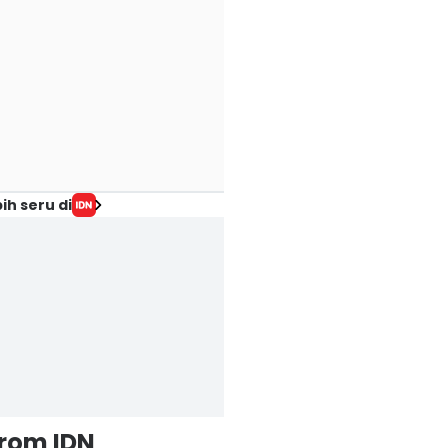
ih seru di
from IDN