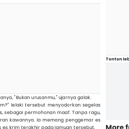
Tonton leb
anya, "Bukan urusanmu," ujarnya galak.
m?" lelaki tersebut menyodorkan segelas
s, sebagai permohonan maaf. Tanpa ragu,
aran kawannya. Ia memang penggemar es
More 
as es krim terakhir pada jamuan tersebut.