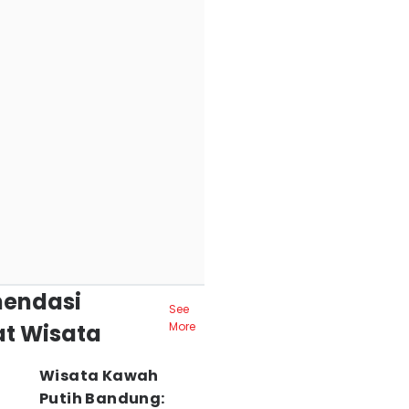
endasi
See
t Wisata
More
Wisata Kawah
Putih Bandung: