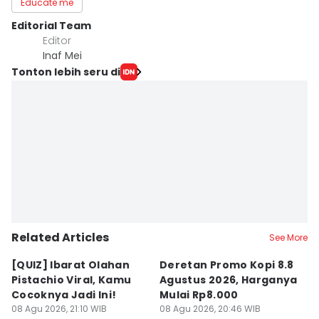
Educate me
Editorial Team
Editor
Inaf Mei
Tonton lebih seru di
Related Articles
See More
[QUIZ] Ibarat Olahan
Deretan Promo Kopi 8.8
[Q
Pistachio Viral, Kamu
Agustus 2026, Harganya
C
Cocoknya Jadi Ini!
Mulai Rp8.000
C
08 Agu 2026, 21:10 WIB
08 Agu 2026, 20:46 WIB
08