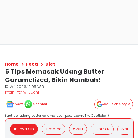
Home
Food
Diet
5 Tips Memasak Udang Butter
Caramelized, Bikin Nambah!
10 Mei 2026, 13:05 WIB
Intan Pratiwi Buchr
News
Channel
Add Us on Google
ilustrasi udang butter caramelized (pexels.com/The Castlebar)
Intinya Sih
Timeline
5W1H
Gini Kak
Sisi Posit