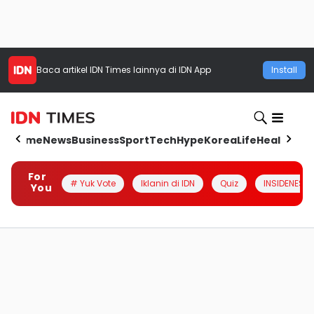
Baca artikel
IDN Times
lainnya di IDN App
Install
Home
News
Business
Sport
Tech
Hype
Korea
Life
Health
Aut
For
# Yuk Vote
Iklanin di IDN
Quiz
INSIDENESIA
You