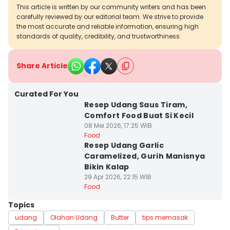
This article is written by our community writers and has been
carefully reviewed by our editorial team. We strive to provide
the most accurate and reliable information, ensuring high
standards of quality, credibility, and trustworthiness.
Share Article
Curated For You
Resep Udang Saus Tiram,
Comfort Food Buat Si Kecil
08 Mei 2026, 17:25 WIB
Food
Resep Udang Garlic
Caramelized, Gurih Manisnya
Bikin Kalap
29 Apr 2026, 22:15 WIB
Food
Topics
udang
Olahan Udang
Butter
tips memasak