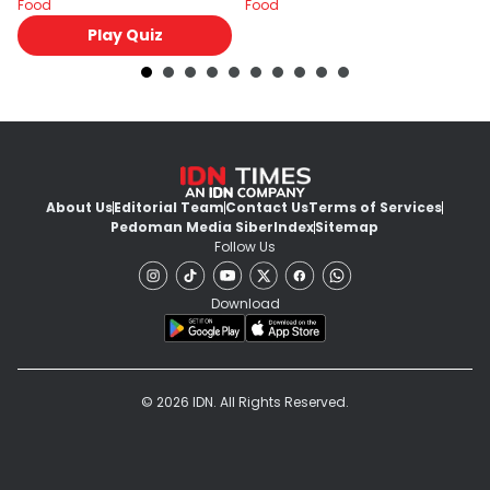
Food
Food
Fo
Play Quiz
About Us
Editorial Team
Contact Us
Terms of Services
Pedoman Media Siber
Index
Sitemap
Follow Us
Download
© 2026 IDN. All Rights Reserved.