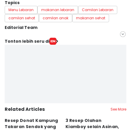
Topics
Menu Lebaran
makanan lebaran
Camilan Lebaran
camilan sehat
camilan anak
makanan sehat
Editorial Team
Editor
Tonton lebih seru di
Febrianti Diah Kusumaningrum
Editor
Eddy Rusmanto
Related Articles
See More
Resep Donat Kampung
3 Resep Olahan
R
Takaran Sendok yang
Kiamboy selain Asinan,
ya