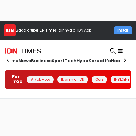
Baca artikel
IDN Times
lainnya di IDN App
Install
Home
News
Business
Sport
Tech
Hype
Korea
Life
Health
Aut
For
# Yuk Vote
Iklanin di IDN
Quiz
INSIDENESIA
You