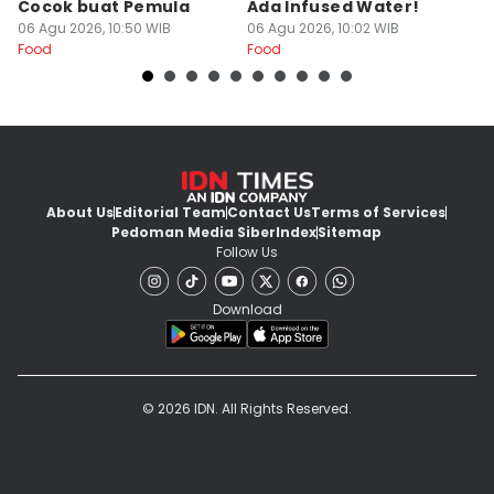
Cocok buat Pemula
Ada Infused Water!
06
Fo
06 Agu 2026, 10:50 WIB
06 Agu 2026, 10:02 WIB
Food
Food
About Us
Editorial Team
Contact Us
Terms of Services
Pedoman Media Siber
Index
Sitemap
Follow Us
Download
© 2026 IDN. All Rights Reserved.