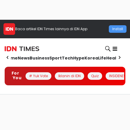
Baca artikel
IDN Times
lainnya di IDN App
Install
Home
News
Business
Sport
Tech
Hype
Korea
Life
Health
Aut
For
# Yuk Vote
Iklanin di IDN
Quiz
INSIDENESIA
You