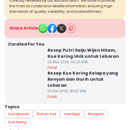
carefully reviewed by our editorial team. We strive to provide
the most accurate and reliable information, ensuring high
standards of quality, credibility, and trustworthiness.
Share Article
Curated For You
Resep Putri Salju Wijen Hitam,
Kue Kering Unik untuk Lebaran
03 Mar 2026, 09:20 WIB
Food
Resep Kue Kering Kelapa yang
Renyah dan Gurih untuk
Lebaran
01 Mar 2026, 18:50 WIB
Food
Topics
kue lebaran
Bahan Kue
mentega
Margarin
Kue Kering