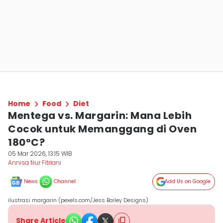
Home
Food
Diet
Mentega vs. Margarin: Mana Lebih
Cocok untuk Memanggang di Oven
180°C?
05 Mar 2026, 13:15 WIB
Annisa Nur Fitriani
News
Channel
Add Us on Google
ilustrasi margarin (pexels.com/Jess Bailey Designs)
Share Article