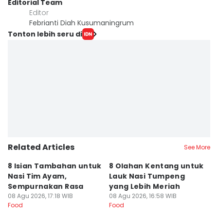
Editorial Team
Editor
Febrianti Diah Kusumaningrum
Tonton lebih seru di
Related Articles
See More
8 Isian Tambahan untuk
8 Olahan Kentang untuk
R
Nasi Tim Ayam,
Lauk Nasi Tumpeng
T
Sempurnakan Rasa
yang Lebih Meriah
d
08 Agu 2026, 17:18 WIB
08 Agu 2026, 16:58 WIB
08
Food
Food
Fo