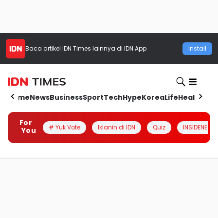
Baca artikel
IDN Times
lainnya di IDN App
Install
Home
News
Business
Sport
Tech
Hype
Korea
Life
Health
Aut
For
# Yuk Vote
Iklanin di IDN
Quiz
INSIDENESIA
You