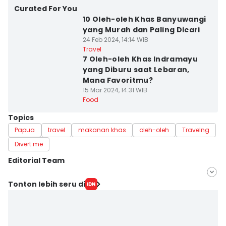
Curated For You
10 Oleh-oleh Khas Banyuwangi
yang Murah dan Paling Dicari
24 Feb 2024, 14:14 WIB
Travel
7 Oleh-oleh Khas Indramayu
yang Diburu saat Lebaran,
Mana Favoritmu?
15 Mar 2024, 14:31 WIB
Food
Topics
Papua
travel
makanan khas
oleh-oleh
Travelng
Divert me
Editorial Team
Editor
Tonton lebih seru di
Kim Caca
Editor
Dewi Suci Rahayu