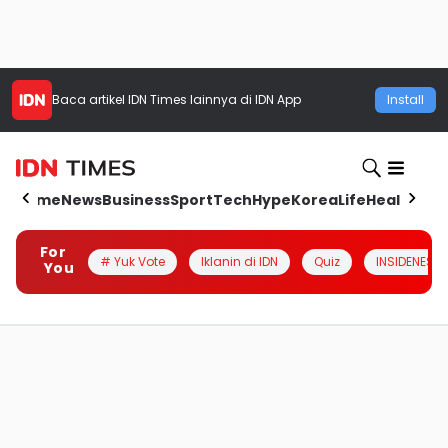
Baca artikel
IDN Times
lainnya di IDN App
Install
Home
News
Business
Sport
Tech
Hype
Korea
Life
Health
Aut
For
# Yuk Vote
Iklanin di IDN
Quiz
INSIDENESIA
You