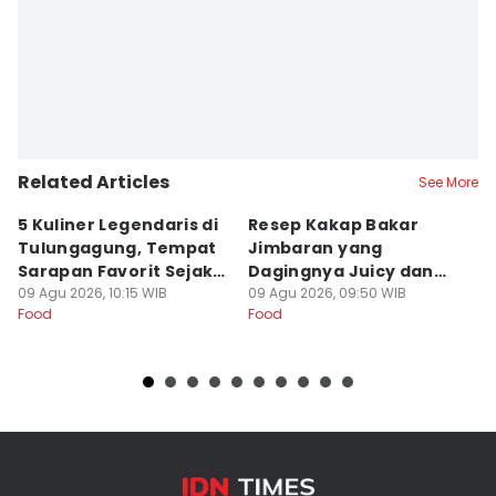
Dewi Suci Rahayu
Related Articles
See More
5 Kuliner Legendaris di
Resep Kakap Bakar
R
Tulungagung, Tempat
Jimbaran yang
P
Sarapan Favorit Sejak
Dagingnya Juicy dan
y
Dulu
09 Agu 2026, 10:15 WIB
Gurih
09 Agu 2026, 09:50 WIB
M
09
Food
Food
Fo