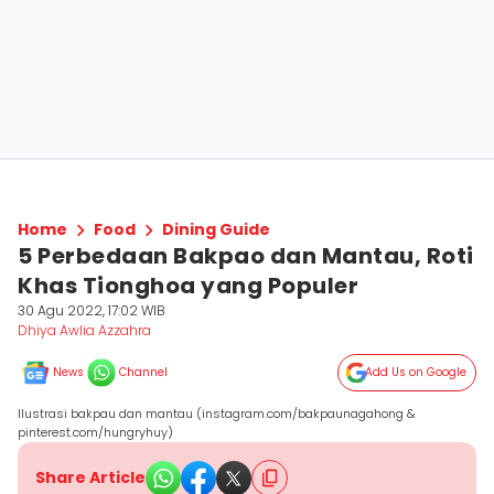
Home
Food
Dining Guide
5 Perbedaan Bakpao dan Mantau, Roti
Khas Tionghoa yang Populer
30 Agu 2022, 17:02 WIB
Dhiya Awlia Azzahra
News
Channel
Add Us on Google
Ilustrasi bakpau dan mantau (instagram.com/bakpaunagahong &
pinterest.com/hungryhuy)
Share Article