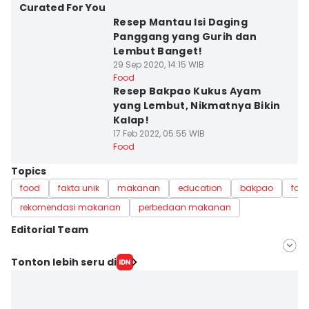
Curated For You
Resep Mantau Isi Daging
Panggang yang Gurih dan
Lembut Banget!
29 Sep 2020, 14:15 WIB
Food
Resep Bakpao Kukus Ayam
yang Lembut, Nikmatnya Bikin
Kalap!
17 Feb 2022, 05:55 WIB
Food
Topics
food
fakta unik
makanan
education
bakpao
fak
rekomendasi makanan
perbedaan makanan
Editorial Team
Editor
Tonton lebih seru di
Dhiya Awlia Azzahra
Editor