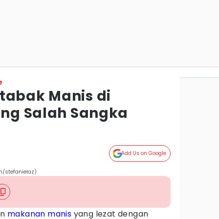
e
tabak Manis di
ring Salah Sangka
Add Us on Google
m/stefanielaz)
an
makanan manis
yang lezat dengan