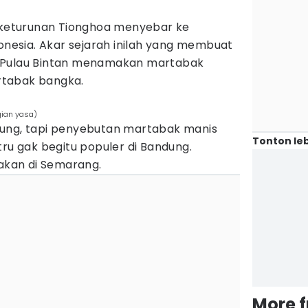
, keturunan Tionghoa menyebar ke
donesia. Akar sejarah inilah yang membuat
 Pulau Bintan menamakan martabak
rtabak bangka.
gian yasa)
dung, tapi penyebutan martabak manis
Tonton leb
tru gak begitu populer di Bandung.
nakan di Semarang.
More 