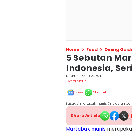
Home
Food
Dining Guid
5 Sebutan Mar
Indonesia, Se
17 Okt 2023, 10:20 WIB
Tyara Motik
News
Channel
ilustrasi martabak manis (instagram.co
Share Article
Martabak manis
merupak