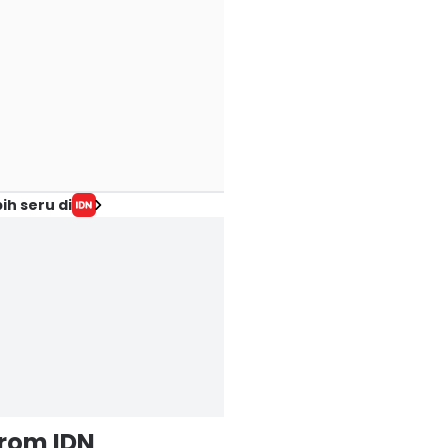
ih seru di
from IDN