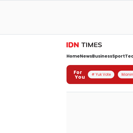
Home
News
Business
Sport
Te
For
# Yuk Vote
Iklanin
You