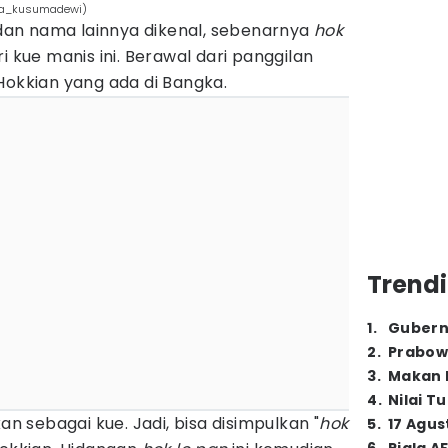
ora_kusumadewi)
an nama lainnya dikenal, sebenarnya
hok
i kue manis ini. Berawal dari panggilan
okkian yang ada di Bangka.
Trendi
1
.
Gubern
2
.
Prabow
3
.
Makan B
4
.
Nilai T
ikan sebagai kue. Jadi, bisa disimpulkan "
hok
5
.
17 Agus