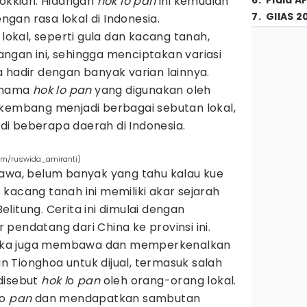
Hokkian. Hidangan
hok lo pan
ini kemudian
6
.
Piala A
7
.
GIIAS 2
gan rasa lokal di Indonesia.
kal, seperti gula dan kacang tanah,
ngan ini, sehingga menciptakan variasi
 hadir dengan banyak varian lainnya.
, nama
hok lo pan
yang digunakan oleh
rkembang menjadi berbagai sebutan lokal,
i beberapa daerah di Indonesia.
com/ruswida_amiranti)
Jawa, belum banyak yang tahu kalau kue
kacang tanah ini memiliki akar sejarah
litung. Cerita ini dimulai dengan
pendatang dari China ke provinsi ini.
eka juga membawa dan memperkenalkan
 Tionghoa untuk dijual, termasuk salah
disebut
hok
l
o
pan
oleh orang-orang lokal.
o
pan
dan mendapatkan sambutan