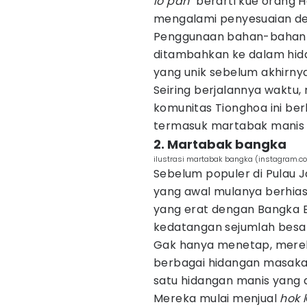
lo pan
" berarti kue orang 
mengalami penyesuaian den
Penggunaan bahan-bahan lo
ditambahkan ke dalam hida
yang unik sebelum akhirnya
Seiring berjalannya waktu
komunitas Tionghoa ini be
termasuk martabak manis d
2. Martabak bangka
ilustrasi martabak bangka (instagram.
Sebelum populer di Pulau 
yang awal mulanya berhias 
yang erat dengan Bangka Be
kedatangan sejumlah besar 
Gak hanya menetap, mer
berbagai hidangan masakan
satu hidangan manis yang 
Mereka mulai menjual
hok
l