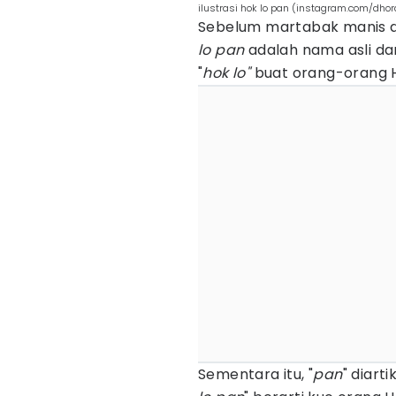
ilustrasi hok lo pan (instagram.com/dh
Sebelum martabak manis d
lo pan
adalah nama asli dar
"
h
ok lo"
buat orang-orang H
Sementara itu, "
pan
" diart