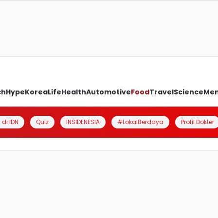
ch
Hype
Korea
Life
Health
Automotive
Food
Travel
Science
Me
 di IDN
Quiz
INSIDENESIA
#LokalBerdaya
Profil Dokter