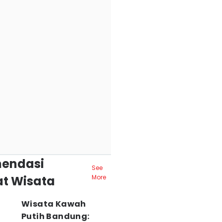
endasi
See
t Wisata
More
Wisata Kawah
Putih Bandung: