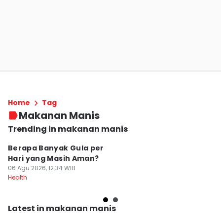
Home
Tag
Makanan Manis
Trending in makanan manis
Berapa Banyak Gula per
R
Hari yang Masih Aman?
B
06 Agu 2026, 12:34 WIB
y
Health
07
Fo
Latest in makanan manis