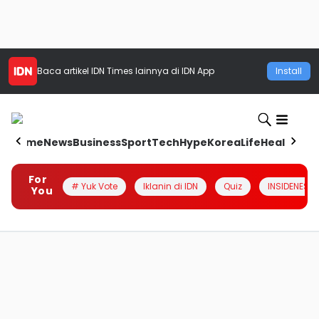
Baca artikel
IDN Times
lainnya di IDN App
Install
Home
News
Business
Sport
Tech
Hype
Korea
Life
Health
Aut
For
# Yuk Vote
Iklanin di IDN
Quiz
INSIDENESIA
You