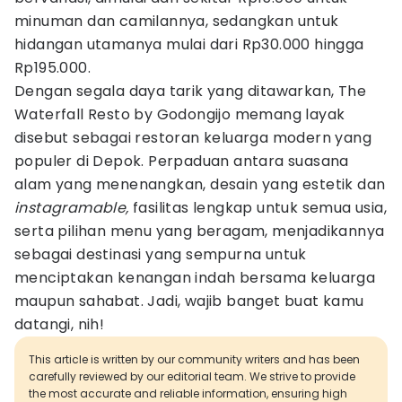
minuman dan camilannya, sedangkan untuk
hidangan utamanya mulai dari Rp30.000 hingga
Rp195.000.
Dengan segala daya tarik yang ditawarkan, The
Waterfall Resto by Godongijo memang layak
disebut sebagai restoran keluarga modern yang
populer di Depok. Perpaduan antara suasana
alam yang menenangkan, desain yang estetik dan
instagramable,
fasilitas lengkap untuk semua usia,
serta pilihan menu yang beragam, menjadikannya
sebagai destinasi yang sempurna untuk
menciptakan kenangan indah bersama keluarga
maupun sahabat. Jadi, wajib banget buat kamu
datangi, nih!
This article is written by our community writers and has been
carefully reviewed by our editorial team. We strive to provide
the most accurate and reliable information, ensuring high