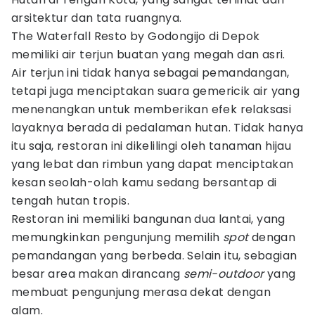
arsitektur dan tata ruangnya.
The Waterfall Resto by Godongijo di Depok
memiliki air terjun buatan yang megah dan asri.
Air terjun ini tidak hanya sebagai pemandangan,
tetapi juga menciptakan suara gemericik air yang
menenangkan untuk memberikan efek relaksasi
layaknya berada di pedalaman hutan. Tidak hanya
itu saja, restoran ini dikelilingi oleh tanaman hijau
yang lebat dan rimbun yang dapat menciptakan
kesan seolah-olah kamu sedang bersantap di
tengah hutan tropis.
Restoran ini memiliki bangunan dua lantai, yang
memungkinkan pengunjung memilih
spot
dengan
pemandangan yang berbeda. Selain itu, sebagian
besar area makan dirancang
semi-outdoor
yang
membuat pengunjung merasa dekat dengan
alam.