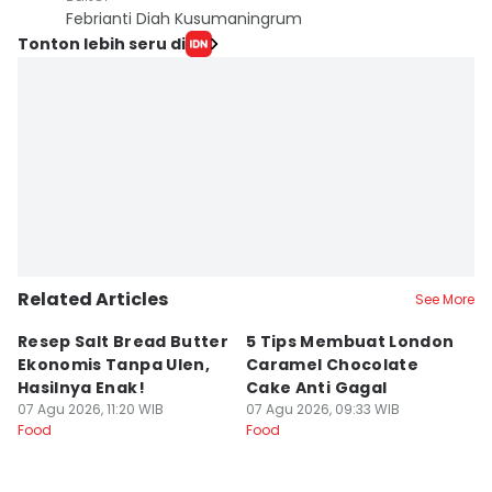
Febrianti Diah Kusumaningrum
Tonton lebih seru di
Related Articles
See More
Resep Salt Bread Butter
5 Tips Membuat London
R
Ekonomis Tanpa Ulen,
Caramel Chocolate
Co
Hasilnya Enak!
Cake Anti Gagal
S
07 Agu 2026, 11:20 WIB
07 Agu 2026, 09:33 WIB
07
Food
Food
Fo