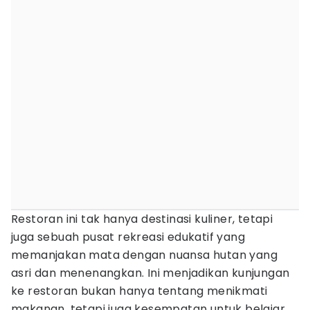
Restoran ini tak hanya destinasi kuliner, tetapi
juga sebuah pusat rekreasi edukatif yang
memanjakan mata dengan nuansa hutan yang
asri dan menenangkan. Ini menjadikan kunjungan
ke restoran bukan hanya tentang menikmati
makanan, tetapi juga kesempatan untuk belajar