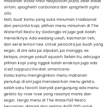
makanan
wood fired neapolitan pizza, beef steak
sirloin, spaghetti carbonara
dan
spaghetti aglio
olio.
Nah, buat kamu yang suka minuman tradisional
dan pencinta kopi, pilihan menu minuman di The
Waterfall Resto by Godongijo ini juga gak kalah
menariknya. Ada wedang uwuh, kasmaran teh,
dan serai lemon tea. Untuk pencinta jus buah yang
segar, di sini ada jus alpukat, jus mangga, es
kelapa,
orange yakult squash.
Selain itu, ada juga
pilihan kopi yang nggak kalah enaknya juga ada
iced cappuccino
dan
americano
.
Kalau kamu menginginkan menu makanan
penutup di sini juga menawarkan menu gelato,
salah satu favorit banyak pengunjung ada menu
gelato by rose rose yang rasanya manis dan
segar. Harga menu di The Waterfall Resto
bervariasi, dimulai dari sekitar Rp15.000 untuk