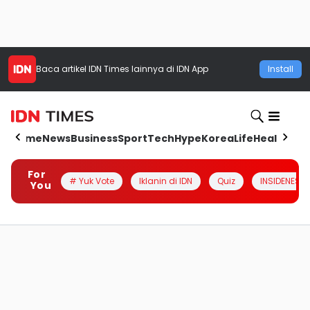
Baca artikel
IDN Times
lainnya di IDN App
Install
Home
News
Business
Sport
Tech
Hype
Korea
Life
Health
Aut
For
# Yuk Vote
Iklanin di IDN
Quiz
INSIDENESIA
You