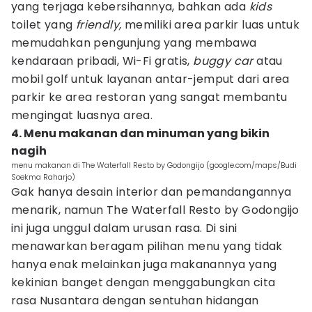
yang terjaga kebersihannya, bahkan ada
kids
toilet yang
friendly,
memiliki area parkir luas untuk
memudahkan pengunjung yang membawa
kendaraan pribadi, Wi-Fi gratis,
buggy car
atau
mobil golf untuk layanan antar-jemput dari area
parkir ke area restoran yang sangat membantu
mengingat luasnya area.
4. Menu makanan dan minuman yang bikin
nagih
menu makanan di The Waterfall Resto by Godongijo (google.com/maps/Budi
Soekma Raharjo)
Gak hanya desain interior dan pemandangannya
menarik, namun The Waterfall Resto by Godongijo
ini juga unggul dalam urusan rasa. Di sini
menawarkan beragam pilihan menu yang tidak
hanya enak melainkan juga makanannya yang
kekinian banget dengan menggabungkan cita
rasa Nusantara dengan sentuhan hidangan