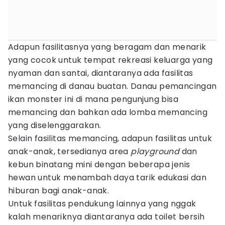
Adapun fasilitasnya yang beragam dan menarik
yang cocok untuk tempat rekreasi keluarga yang
nyaman dan santai, diantaranya ada fasilitas
memancing di danau buatan. Danau pemancingan
ikan monster ini di mana pengunjung bisa
memancing dan bahkan ada lomba memancing
yang diselenggarakan.
Selain fasilitas memancing, adapun fasilitas untuk
anak-anak, tersedianya area
playground
dan
kebun binatang mini dengan beberapa jenis
hewan untuk menambah daya tarik edukasi dan
hiburan bagi anak-anak.
Untuk fasilitas pendukung lainnya yang nggak
kalah menariknya diantaranya ada toilet bersih