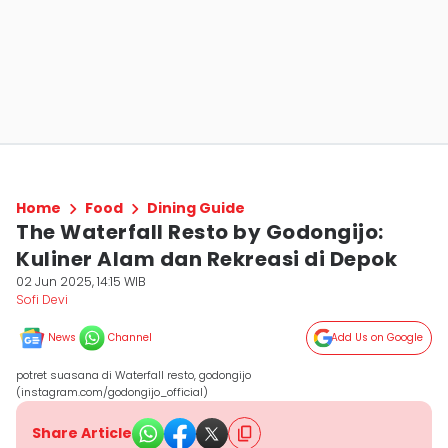
Home
Food
Dining Guide
The Waterfall Resto by Godongijo:
Kuliner Alam dan Rekreasi di Depok
02 Jun 2025, 14:15 WIB
Sofi Devi
News
Channel
Add Us on Google
potret suasana di Waterfall resto, godongijo
(instagram.com/godongijo_official)
Share Article