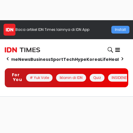
Baca artikel
IDN Times
lainnya di IDN App
Install
Home
News
Business
Sport
Tech
Hype
Korea
Life
Health
Aut
For
# Yuk Vote
Iklanin di IDN
Quiz
INSIDENESIA
You