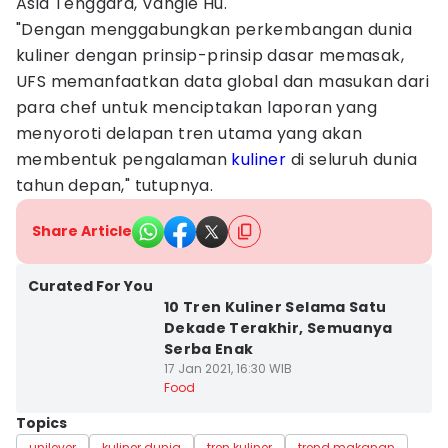
Asia Tenggara, Vangie Hu.
"Dengan menggabungkan perkembangan dunia
kuliner dengan prinsip-prinsip dasar memasak,
UFS memanfaatkan data global dan masukan dari
para chef untuk menciptakan laporan yang
menyoroti delapan tren utama yang akan
membentuk pengalaman
kuliner
di seluruh dunia
tahun depan," tutupnya.
Share Article
Curated For You
10 Tren Kuliner Selama Satu
Dekade Terakhir, Semuanya
Serba Enak
17 Jan 2021, 16:30 WIB
Food
Topics
unilever
kuliner dunia
tren kuliner
trend makanan