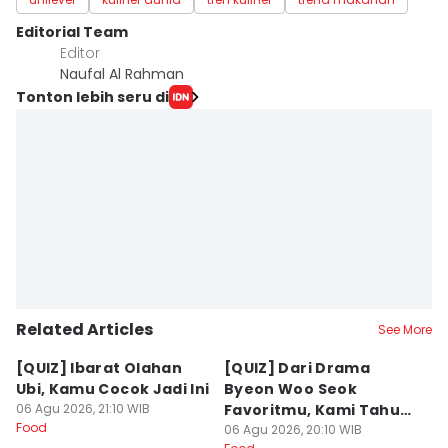
Editorial Team
Editor
Naufal Al Rahman
Tonton lebih seru di
Related Articles
See More
[QUIZ] Ibarat Olahan
[QUIZ] Dari Drama
B
Ubi, Kamu Cocok Jadi Ini
Byeon Woo Seok
M
06 Agu 2026, 21:10 WIB
Favoritmu, Kami Tahu
P
Food
Makanan yang Cocok
06 Agu 2026, 20:10 WIB
B
06