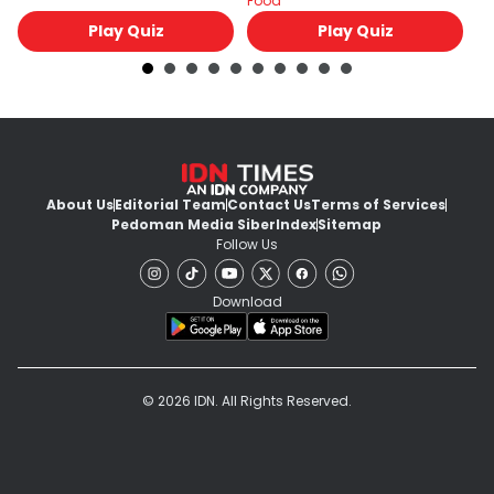
Food
Fo
untukmu
Play Quiz
Play Quiz
About Us
Editorial Team
Contact Us
Terms of Services
Pedoman Media Siber
Index
Sitemap
Follow Us
Download
© 2026 IDN. All Rights Reserved.