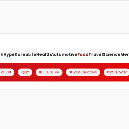
ch
Hype
Korea
Life
Health
Automotive
Food
Travel
Science
Me
 di IDN
Quiz
INSIDENESIA
#LokalBerdaya
Profil Dokter