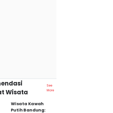
endasi
See
t Wisata
More
Wisata Kawah
Putih Bandung: