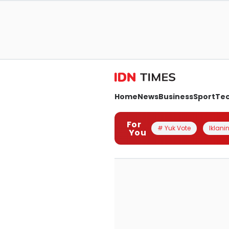
Home
News
Business
Sport
Te
For
# Yuk Vote
Iklanin
You