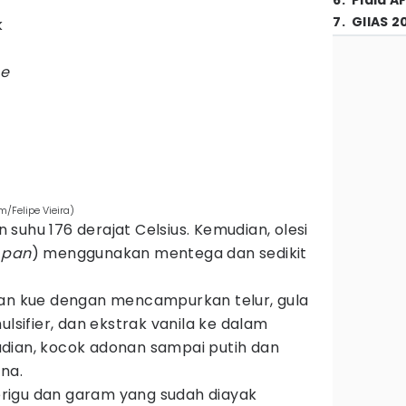
r
6
.
Piala A
7
.
GIIAS 2
k
se
/Felipe Vieira)
suhu 176 derajat Celsius. Kemudian, olesi
 pan
) menggunakan mentega dan sedikit
nan kue dengan mencampurkan telur, gula
ulsifier, dan ekstrak vanila ke dalam
dian, kocok adonan sampai putih dan
na.
igu dan garam yang sudah diayak