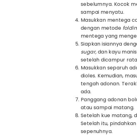
sebelumnya. Kocok m
sampai menyatu.
Masukkan mentega ca
dengan metode
foldi
mentega yang mengen
Siapkan isiannya de
sugar,
dan kayu manis
setelah dicampur rata
Masukkan separuh ado
dioles. Kemudian, mas
tengah adonan. Terakh
ada.
Panggang adonan bo
atau sampai matang.
Setelah kue matang, d
Setelah itu, pindahka
sepenuhnya.