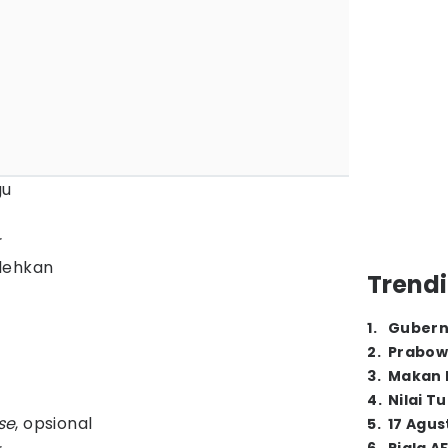
gu
r
lehkan
Trendi
1
.
Gubern
2
.
Prabow
3
.
Makan B
4
.
Nilai T
se
, opsional
5
.
17 Agus