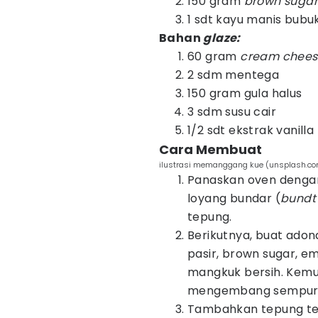
150 gram
brown suga
1 sdt kayu manis bubu
Bahan
glaze:
60 gram
cream chee
2 sdm mentega
150 gram gula halus
3 sdm susu cair
1/2 sdt ekstrak vanilla
Cara Membuat
ilustrasi memanggang kue (unsplash.com
Panaskan oven dengan 
loyang bundar (
bundt
tepung.
Berikutnya, buat ado
pasir, brown sugar, em
mangkuk bersih. Kemu
mengembang sempur
Tambahkan tepung ter