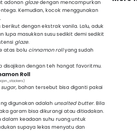
at adonan
glaze
dengan mencampurkan
ntega. Kemudian, kocok menggunakan
.
berikut dengan ekstrak vanila. Lalu, aduk
 lupa masukkan susu sedikit demi sedikit
stensi
glaze
.
e atas bolu
cinnamon roll
yang sudah
p disajikan dengan teh hangat favoritmu.
namon Roll
aijan_stockers)
 sugar,
bahan tersebut bisa diganti pakai
ng digunakan adalah
unsalted butter
. Bila
aka garam bisa dikurangi atau ditiadakan.
 dalam keadaan suhu ruang untuk
ukan supaya lekas menyatu dan