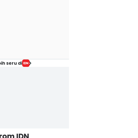
ih seru di
from IDN