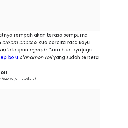
atnya rempah akan terasa sempurna
n
cream
cheese
. Kue bercita rasa kayu
opi
ataupun
ngeteh
. Cara buatnya juga
sep bolu
cinnamon
roll
yang sudah tertera
oll
m/azerbaijan_stockers)