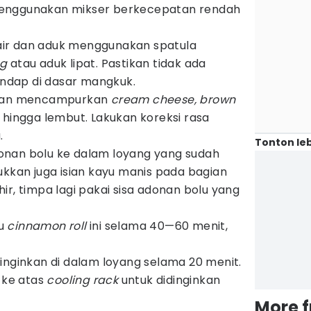
enggunakan mikser berkecepatan rendah
ir dan aduk menggunakan spatula
ng
atau aduk lipat. Pastikan tidak ada
dap di dasar mangkuk.
ngan mencampurkan
cream cheese, brown
 hingga lembut. Lakukan koreksi rasa
.
Tonton leb
nan bolu ke dalam loyang yang sudah
ukkan juga isian kayu manis pada bagian
ir, timpa lagi pakai sisa adonan bolu yang
lu
cinnamon roll
ini selama 40—60 menit,
inginkan di dalam loyang selama 20 menit.
n ke atas
cooling rack
untuk didinginkan
More 