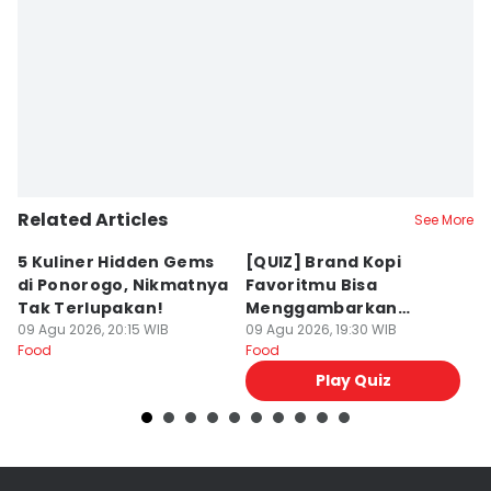
Related Articles
See More
5 Kuliner Hidden Gems
[QUIZ] Brand Kopi
4 
di Ponorogo, Nikmatnya
Favoritmu Bisa
T
Tak Terlupakan!
Menggambarkan
B
09 Agu 2026, 20:15 WIB
Kepribadianmu Lho!
09 Agu 2026, 19:30 WIB
G
09
Food
Food
Fo
Play Quiz