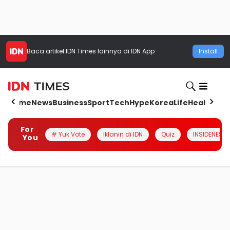
Baca artikel
IDN Times
lainnya di IDN App
Install
Home
News
Business
Sport
Tech
Hype
Korea
Life
Health
Aut
For
# Yuk Vote
Iklanin di IDN
Quiz
INSIDENESIA
You