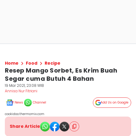
Home
Food
Recipe
Resep Mango Sorbet, Es Krim Buah
Segar cuma Butuh 4 Bahan
19 Mar 2021, 23:08 WIB
Annisa Nur Fitriani
News
Channel
Add Us on Google
cookidoo.thermomix.com
Share Article