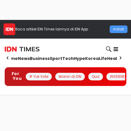
Baca artikel
IDN Times
lainnya di IDN App
Install
Home
News
Business
Sport
Tech
Hype
Korea
Life
Health
Aut
For
# Yuk Vote
Iklanin di IDN
Quiz
INSIDENESIA
You