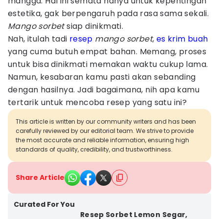
mangga. Hal ini semata hanya untuk kepentingan
estetika, gak berpengaruh pada rasa sama sekali.
Mango sorbet
siap dinikmati.
Nah, itulah tadi
resep
mango sorbet
,
es krim buah
yang cuma butuh empat bahan. Memang, proses
untuk bisa dinikmati memakan waktu cukup lama.
Namun, kesabaran kamu pasti akan sebanding
dengan hasilnya. Jadi bagaimana, nih apa kamu
tertarik untuk mencoba resep yang satu ini?
This article is written by our community writers and has been
carefully reviewed by our editorial team. We strive to provide
the most accurate and reliable information, ensuring high
standards of quality, credibility, and trustworthiness.
Share Article
Curated For You
Resep Sorbet Lemon Segar,