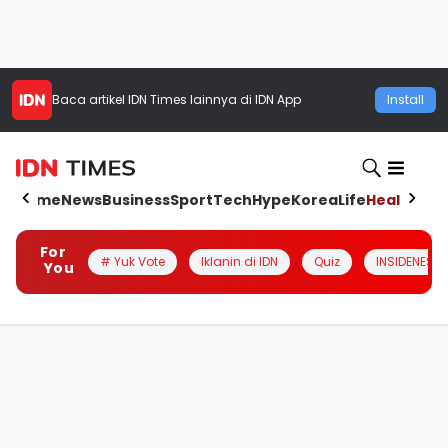
Baca artikel
IDN Times
lainnya di IDN App
Install
Home
News
Business
Sport
Tech
Hype
Korea
Life
Health
Aut
For
# Yuk Vote
Iklanin di IDN
Quiz
INSIDENESIA
You