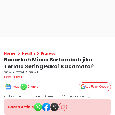
Home
Health
Fitness
Benarkah Minus Bertambah jika
Terlalu Sering Pakai Kacamata?
26 Agu 2024, 15:09 WIB
Dewi Purwati
News
Channel
Add Us on Google
ilustrasi memakai kacamata (pexels.com/Dominika Roseclay)
Share Article