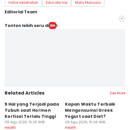
mitos kesehatan
Educate me
Mata Manusia
Editorial Team
Editor
Tonton lebih seru di
Nuruliar F
Editor
Delvia Y Oktaviani
Related Articles
See More
5 Hal yang Terjadi pada
Kapan Waktu Terbaik
5
Tubuh saat Hormon
Mengonsumsi Greek
y
Kortisol Terlalu Tinggi
Yogurt saat Diet?
P
09 Agu 2026, 15:25 WIB
09 Agu 2026, 15:06 WIB
09
Health
Health
He