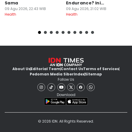
Sama
Endurance? Ini
R
09 Agu 2026, 22:43 WIB
Penjelasannya
09 Agu 2026, 21:02 WIB
L
09
Health
Health
He
About Us
Editorial Team
Contact Us
Terms of Services
Pedoman Media Siber
Index
Sitemap
Follow Us
Download
© 2026 IDN. All Rights Reserved.