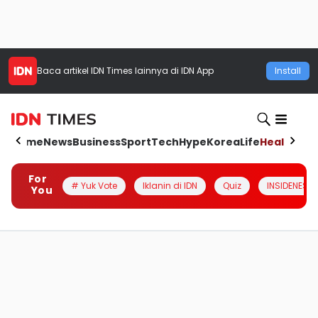
Baca artikel
IDN Times
lainnya di IDN App
Install
Home
News
Business
Sport
Tech
Hype
Korea
Life
Health
Aut
For
# Yuk Vote
Iklanin di IDN
Quiz
INSIDENESIA
You