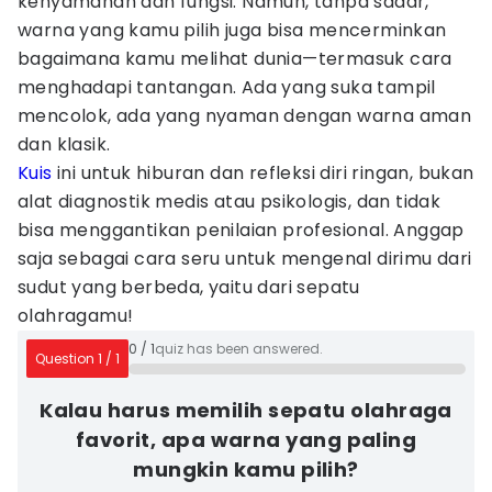
kenyamanan dan fungsi. Namun, tanpa sadar,
warna yang kamu pilih juga bisa mencerminkan
bagaimana kamu melihat dunia—termasuk cara
menghadapi tantangan. Ada yang suka tampil
mencolok, ada yang nyaman dengan warna aman
dan klasik.
Kuis
ini untuk hiburan dan refleksi diri ringan, bukan
alat diagnostik medis atau psikologis, dan tidak
bisa menggantikan penilaian profesional. Anggap
saja sebagai cara seru untuk mengenal dirimu dari
sudut yang berbeda, yaitu dari sepatu
olahragamu!
0
/
1
quiz has been answered.
Question
1
/
1
Kalau harus memilih sepatu olahraga
favorit, apa warna yang paling
mungkin kamu pilih?