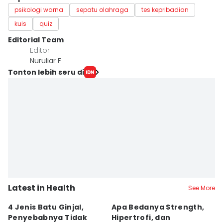
psikologi warna
sepatu olahraga
tes kepribadian
kuis
quiz
Editorial Team
Editor
Nuruliar F
Tonton lebih seru di
Latest in Health
See More
4 Jenis Batu Ginjal,
Apa Bedanya Strength,
[Q
Penyebabnya Tidak
Hipertrofi, dan
I