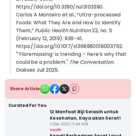
https://doi.org/10.3390/nu13103390.
Carlos A Monteiro et al., “Ultra-processed
Foods: What They Are and How to Identify
Them,”
Public Health Nutrition
22, no. 5
(February 12, 2019): 936–41,
https://doi.org/10.1017/s1368980018003762.
"‘Fibremaxxing’ is trending – here’s why that
could be a problem."
The Conversation
.
Diakses Juli 2025.
Share Article
Curated For You
12 Manfaat Biji Selasih untuk
Kesehatan, Kaya akan Serat!
11 Des 2024, 17:44 WIB
Health
Kenali Perbedaan Serat Larut