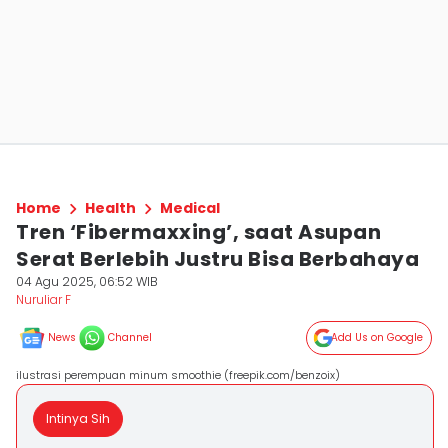
Home
Health
Medical
Tren ‘Fibermaxxing’, saat Asupan
Serat Berlebih Justru Bisa Berbahaya
04 Agu 2025, 06:52 WIB
Nuruliar F
News
Channel
Add Us on Google
ilustrasi perempuan minum smoothie (freepik.com/benzoix)
Intinya Sih