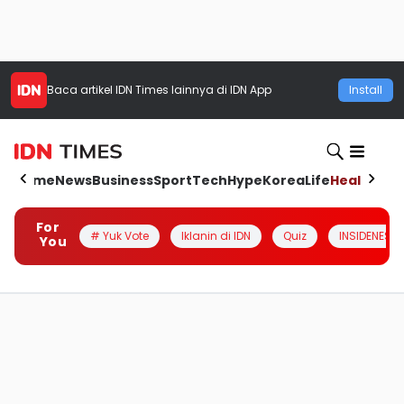
Baca artikel
IDN Times
lainnya di IDN App
Install
Home
News
Business
Sport
Tech
Hype
Korea
Life
Health
Aut
For
# Yuk Vote
Iklanin di IDN
Quiz
INSIDENESIA
You