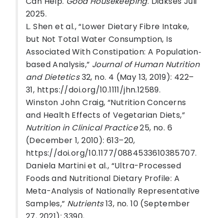
Can Help.
Good Housekeeping
. Diakses Juli
2025.
L. Shen et al., “Lower Dietary Fibre Intake,
but Not Total Water Consumption, Is
Associated With Constipation: A Population‐
based Analysis,”
Journal of Human Nutrition
and Dietetics
32, no. 4 (May 13, 2019): 422–
31, https://doi.org/10.1111/jhn.12589.
Winston John Craig, “Nutrition Concerns
and Health Effects of Vegetarian Diets,”
Nutrition in Clinical Practice
25, no. 6
(December 1, 2010): 613–20,
https://doi.org/10.1177/0884533610385707.
Daniela Martini et al., “Ultra-Processed
Foods and Nutritional Dietary Profile: A
Meta-Analysis of Nationally Representative
Samples,”
Nutrients
13, no. 10 (September
27, 2021): 3390,