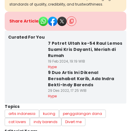
standards of quality, credibility, and trustworthiness.
Share Article
Curated For You
7 Potret Ultah ke-54 Raul Lemos
Suami Kris Dayanti, Meriah di
Rumah
19 Feb 2024, 19:19 WIB
Hype
9 Duo Artis Ini Dikenal
Bersahabat Karib, Ada Indra
Bekti-Indy Barends
29 Des 2022, 17:25 WIB
Hype
Topics
artis indonesia
kucing
penggalangan dana
cat lovers
indy barends
Divert me