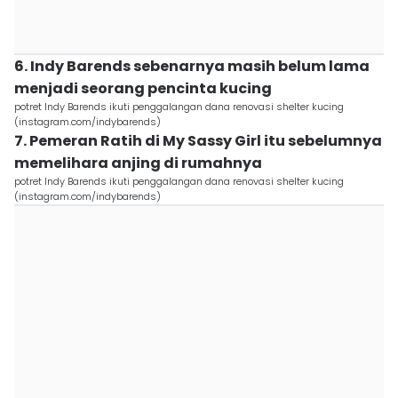
6. Indy Barends sebenarnya masih belum lama
menjadi seorang pencinta kucing
potret Indy Barends ikuti penggalangan dana renovasi shelter kucing
(instagram.com/indybarends)
7. Pemeran Ratih di My Sassy Girl itu sebelumnya
memelihara anjing di rumahnya
potret Indy Barends ikuti penggalangan dana renovasi shelter kucing
(instagram.com/indybarends)