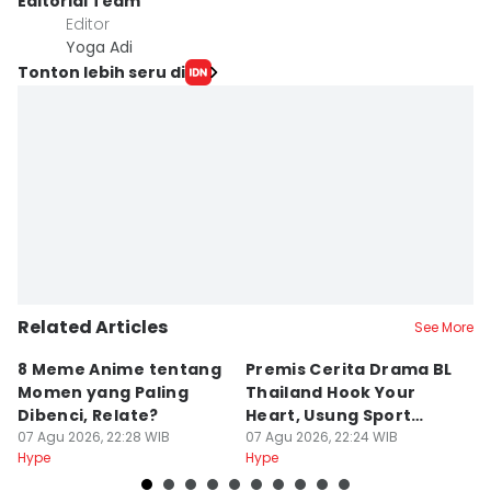
Editorial Team
Editor
Yoga Adi
Tonton lebih seru di
Related Articles
See More
8 Meme Anime tentang
Premis Cerita Drama BL
8
Momen yang Paling
Thailand Hook Your
K
Dibenci, Relate?
Heart, Usung Sport
R
07 Agu 2026, 22:28 WIB
Romance
07 Agu 2026, 22:24 WIB
K
07
Hype
Hype
Hy