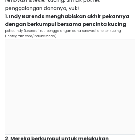
renovasi
shelter
kucing. Simak potret
penggalangan dananya, yuk!
1. Indy Barends menghabiskan akhir pekannya
dengan berkumpul bersama pencinta kucing
potret Indy Barends ikuti penggalangan dana renovasi shelter kucing
(instagram.com/indybarends)
2. Mereka berkumpul untuk melakukan