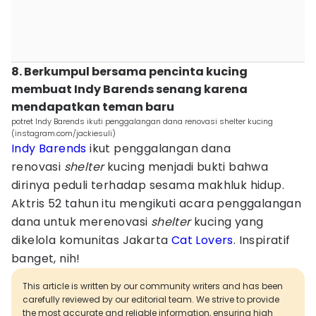
8. Berkumpul bersama pencinta kucing
membuat Indy Barends senang karena
mendapatkan teman baru
potret Indy Barends ikuti penggalangan dana renovasi shelter kucing
(instagram.com/jackiesuli)
Indy Barends
ikut penggalangan dana
renovasi
shelter
kucing menjadi bukti bahwa
dirinya peduli terhadap sesama makhluk hidup.
Aktris 52 tahun itu mengikuti acara penggalangan
dana untuk merenovasi
shelter
kucing yang
dikelola komunitas Jakarta
Cat Lovers
. Inspiratif
banget, nih!
This article is written by our community writers and has been
carefully reviewed by our editorial team. We strive to provide
the most accurate and reliable information, ensuring high