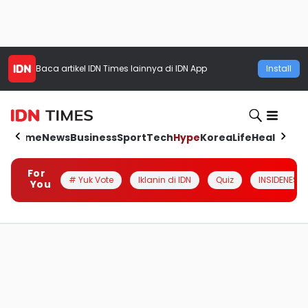
Baca artikel
IDN Times
lainnya di IDN App
Install
Home
News
Business
Sport
Tech
Hype
Korea
Life
Health
Aut
For
# Yuk Vote
Iklanin di IDN
Quiz
INSIDENESIA
You