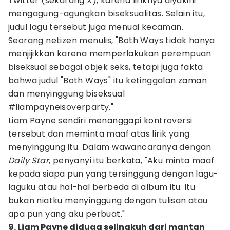
Twitter (sekarang X), karena liriknya diyakini
mengagung-agungkan biseksualitas. Selain itu,
judul lagu tersebut juga menuai kecaman.
Seorang netizen menulis, "Both Ways tidak hanya
menjijikkan karena memperlakukan perempuan
biseksual sebagai objek seks, tetapi juga fakta
bahwa judul "Both Ways" itu ketinggalan zaman
dan menyinggung biseksual
#liampayneisoverparty."
Liam Payne sendiri menanggapi kontroversi
tersebut dan meminta maaf atas lirik yang
menyinggung itu. Dalam wawancaranya dengan
Daily Star
, penyanyi itu berkata, "Aku minta maaf
kepada siapa pun yang tersinggung dengan lagu-
laguku atau hal-hal berbeda di album itu. Itu
bukan niatku menyinggung dengan tulisan atau
apa pun yang aku perbuat."
9. Liam Payne diduga selingkuh dari mantan