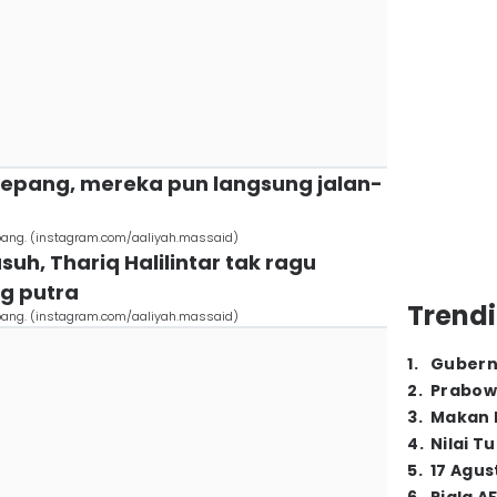
 Jepang, mereka pun langsung jalan-
Jepang. (instagram.com/aaliyah.massaid)
suh, Thariq Halilintar tak ragu
g putra
Trendi
Jepang. (instagram.com/aaliyah.massaid)
1
.
Gubern
2
.
Prabow
3
.
Makan B
4
.
Nilai T
5
.
17 Agus