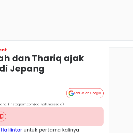
ent
yah dan Thariq ajak
 di Jepang
Add Us on Google
Jepang. (instagram.com/aaliyah.massaid)
Halilintar
untuk pertama kalinya