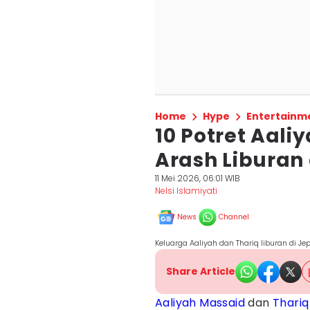
Home
Hype
Entertainm
10 Potret Aali
Arash Liburan
11 Mei 2026, 06:01 WIB
Nelsi Islamiyati
News
Channel
Keluarga Aaliyah dan Thariq liburan di 
Share Article
Aaliyah Massaid
dan
Thariq 