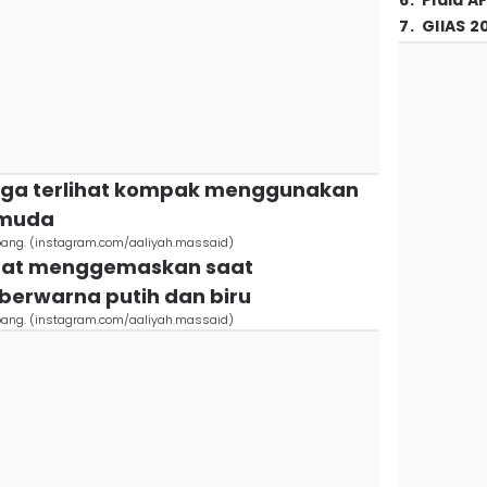
6
.
Piala A
7
.
GIIAS 2
 juga terlihat kompak menggunakan
 muda
Jepang. (instagram.com/aaliyah.massaid)
lihat menggemaskan saat
erwarna putih dan biru
Jepang. (instagram.com/aaliyah.massaid)