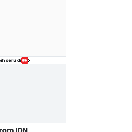
ih seru di
from IDN