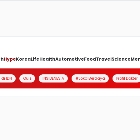
ch
Hype
Korea
Life
Health
Automotive
Food
Travel
Science
Me
 di IDN
Quiz
INSIDENESIA
#LokalBerdaya
Profil Dokter