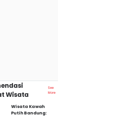
endasi
See
t Wisata
More
Wisata Kawah
Putih Bandung: