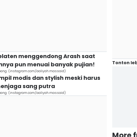
 telaten menggendong Arash saat
Tonton leb
annya pun menuai banyak pujian!
Jepang. (instagram.com/aaliyah.massaid)
ampil modis dan stylish meski harus
enjaga sang putra
Jepang. (instagram.com/aaliyah.massaid)
More 