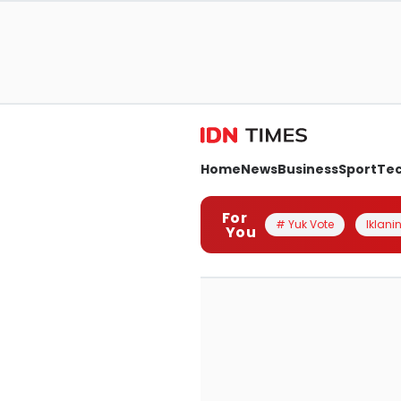
Home
News
Business
Sport
Te
For
# Yuk Vote
Iklanin
You