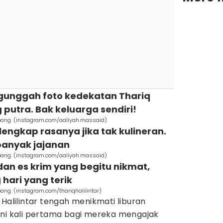
gunggah foto kedekatan Thariq
utra. Bak keluarga sendiri!
Jepang. (instagram.com/aaliyah.massaid)
 lengkap rasanya jika tak kulineran.
banyak jajanan
Jepang. (instagram.com/aaliyah.massaid)
 dan es krim yang begitu nikmat,
hari yang terik
pang. (instagram.com/thariqhalilintar)
Halilintar tengah menikmati liburan
Ini kali pertama bagi mereka mengajak