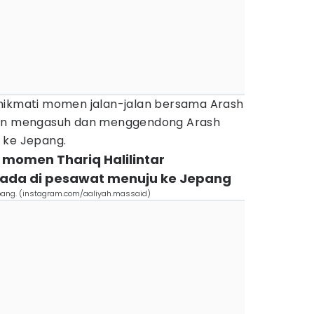
nikmati momen jalan-jalan bersama Arash
ian mengasuh dan menggendong Arash
 ke Jepang.
 momen Thariq Halilintar
ada di pesawat menuju ke Jepang
Jepang. (instagram.com/aaliyah.massaid)