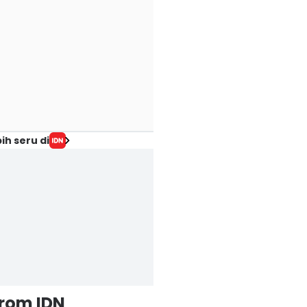
ih seru di
from IDN