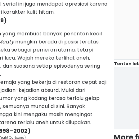
 serial ini juga mendapat apresiasi karena
karakter kulit hitam.
09)
on yang membuat banyak penonton kecil
 Meaty
mungkin berada di posisi teratas.
neka sebagai pemeran utama, tetapi
ri lucu. Wajah mereka terlihat aneh,
Tonton leb
dan suasana setiap episodenya sering
.
emaja yang bekerja di restoran cepat saji
jadian-kejadian absurd. Mulai dari
humor yang kadang terasa terlalu gelap
 semuanya muncul di sini. Banyak
ngga kini mengaku masih mengingat
arena terlalu aneh untuk dilupakan.
1998–2002)
More 
Yeah! Cartoons)