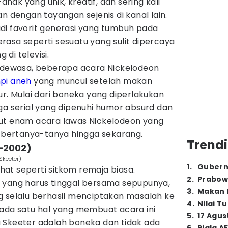
ak yang unik, kreatif, dan sering kali
n dengan tayangan sejenis di kanal lain.
di favorit generasi yang tumbuh pada
terasa seperti sesuatu yang sulit dipercaya
di televisi.
t dewasa, beberapa acara Nickelodeon
pi aneh
yang muncul setelah makan
ur. Mulai dari boneka yang diperlakukan
ga serial yang dipenuhi humor absurd dan
ut enam acara lawas Nickelodeon yang
bertanya-tanya hingga sekarang.
Trendi
8—2002)
Skeeter)
1
.
Gubern
ihat seperti sitkom remaja biasa.
2
.
Prabow
 yang harus tinggal bersama sepupunya,
3
.
Makan B
g selalu berhasil menciptakan masalah ke
4
.
Nilai T
 ada satu hal yang membuat acara ini
5
.
17 Agus
 Skeeter adalah boneka dan tidak ada