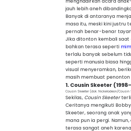
menghadirkan acara anak-an
jauh lebih aneh dibandingka
Banyak di antaranya menja
masa itu, meski kini justru 
pernah benar-benar tayang 
Jika ditonton kembali saa
bahkan terasa seperti
mim
terlalu banyak sebelum tid
seperti manusia biasa hing
visual menyeramkan, berik
masih membuat penonton 
1. Cousin Skeeter (199
Cousin Skeeter (dok. Nickelodeon/Cousin 
Sekilas,
Cousin Skeeter
terl
Ceritanya mengikuti Bobby
Skeeter, seorang anak yan
mana pun ia pergi. Namun,
terasa sangat aneh karena