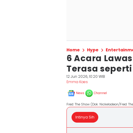
Home
Hype
Entertainm
6 Acara Lawas
Terasa sepert
12 Jun 2026, 10:20 WIB
Emma Kaes
News
Channel
Fred: The Show (Dok. Nickelodeon/Fred: T
Intinya Sih