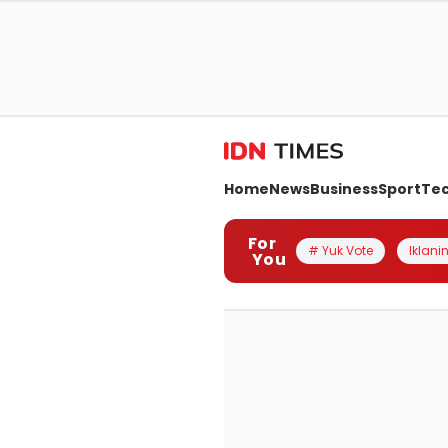
Home
News
Business
Sport
Te
For
# Yuk Vote
Iklanin
You