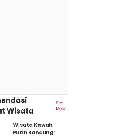
endasi
See
t Wisata
More
Wisata Kawah
Putih Bandung: