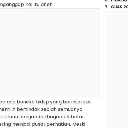
6
.
Piala A
nganggap hal itu aneh.
7
.
GIIAS 2
apa ada boneka hidup yang berinteraksi
 memilih bertindak seolah semuanya
erteman dengan berbagai selebritas
ering menjadi pusat perhatian. Meski