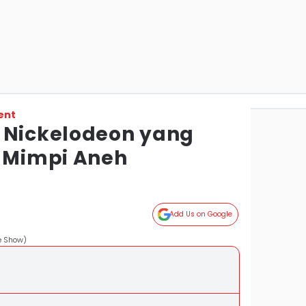
ent
 Nickelodeon yang
i Mimpi Aneh
Add Us on Google
he Show)