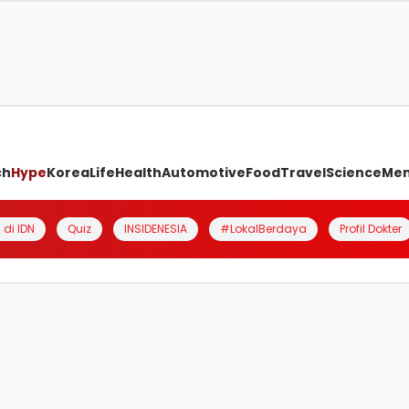
ch
Hype
Korea
Life
Health
Automotive
Food
Travel
Science
Me
 di IDN
Quiz
INSIDENESIA
#LokalBerdaya
Profil Dokter