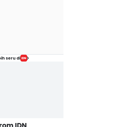
ih seru di
from IDN