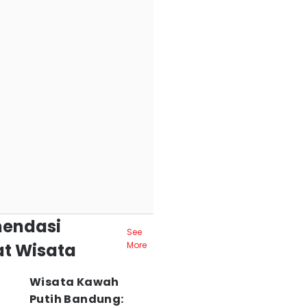
endasi
See
t Wisata
More
Wisata Kawah
Putih Bandung: