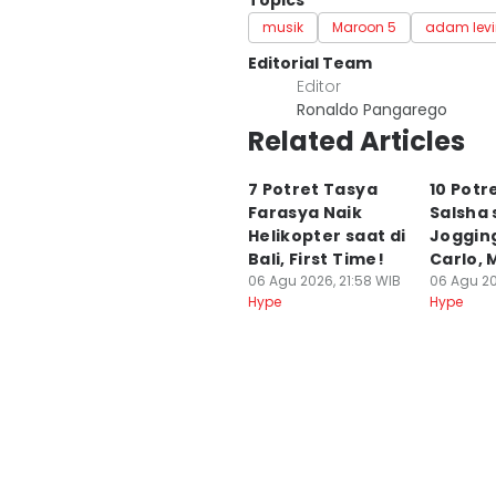
Topics
musik
Maroon 5
adam levi
Editorial Team
Editor
Ronaldo Pangarego
Related Articles
7 Potret Tasya
10 Potr
Farasya Naik
Salsha 
Helikopter saat di
Joggin
Bali, First Time!
Carlo,
06 Agu 2026, 21:58 WIB
06 Agu 20
Hype
Hype