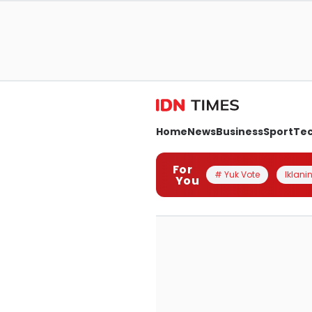
Home
News
Business
Sport
Te
For
# Yuk Vote
Iklanin
You