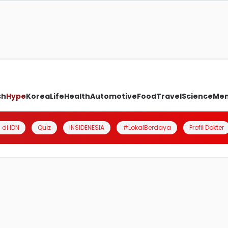
ch
Hype
Korea
Life
Health
Automotive
Food
Travel
Science
Me
 di IDN
Quiz
INSIDENESIA
#LokalBerdaya
Profil Dokter