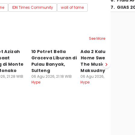
6
.
Piala A
7
.
GIIAS 2
ne
IDN Times Community
wall of fame
See More
et Azizah
10 Potret Bella
Ada 2 Kaluna di
7
saat
Graceva Liburan di
⁠Home Sweet Loan
J
g di Monte
Pulau Banyak,
The Musical, Apa
A
 Monako
Sulteng
Maksudnya?
Ex
26, 21:28 WIB
06 Agu 2026, 21:18 WIB
06 Agu 2026, 20:38 WIB
K
Hype
Hype
Y
06
Hy