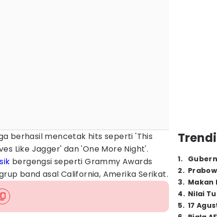
Trendi
 berhasil mencetak hits seperti 'This
Moves Like Jagger' dan 'One More Night'.
1
.
Gubern
sik
bergengsi seperti Grammy Awards
2
.
Prabow
grup band asal California, Amerika Serikat.
3
.
Makan B
4
.
Nilai T
5
.
17 Agus