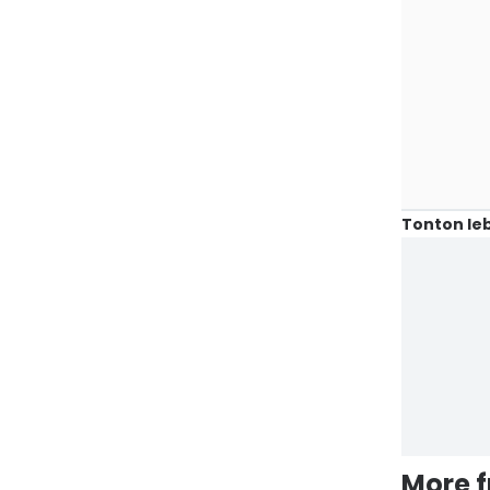
Tonton leb
More 