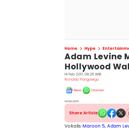
Home
Hype
Entertainm
Adam Levine 
Hollywood Wal
14 Feb 2017, 08:25 WIB
Ronaldo Pangarego
News
Channel
wina.com
Share Article
Vokalis
Maroon 5
,
Adam Le