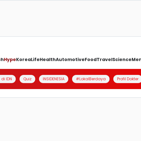
ch
Hype
Korea
Life
Health
Automotive
Food
Travel
Science
Me
 di IDN
Quiz
INSIDENESIA
#LokalBerdaya
Profil Dokter