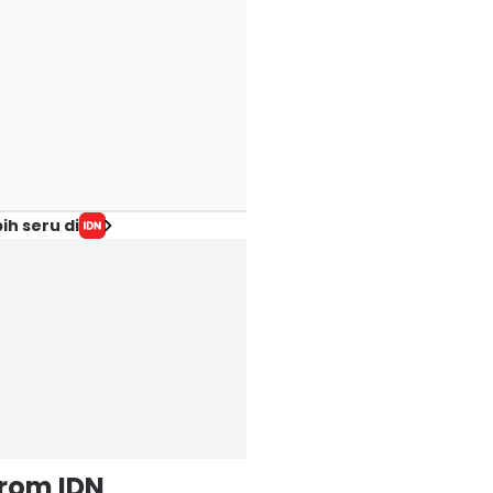
ih seru di
from IDN