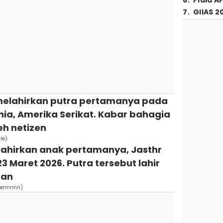
6
.
Piala A
7
.
GIIAS 2
melahirkan putra pertamanya pada
rnia, Amerika Serikat. Kabar bahagia
eh netizen
ie)
elahirkan anak pertamanya, Jasthr
23 Maret 2026. Putra tersebut lahir
aan
sennnnn)