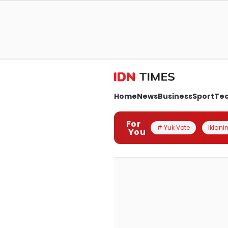
Home
News
Business
Sport
Te
For
# Yuk Vote
Iklanin
You