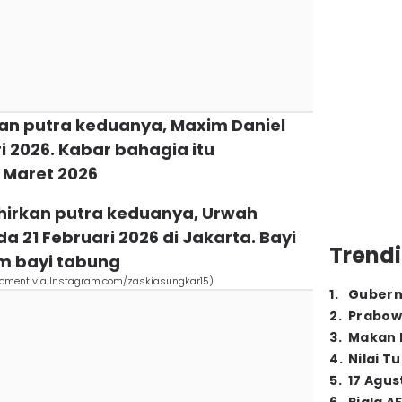
rkan putra keduanya, Maxim Daniel
ri 2026. Kabar bahagia itu
Maret 2026
ahirkan putra keduanya, Urwah
21 Februari 2026 di Jakarta. Bayi
Trendi
am bayi tabung
oment via Instagram.com/zaskiasungkar15)
1
.
Gubern
2
.
Prabow
3
.
Makan B
4
.
Nilai T
5
.
17 Agus