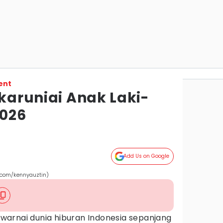
ent
ikaruniai Anak Laki-
2026
Add Us on Google
com/kennyauztin)
arnai dunia hiburan Indonesia sepanjang