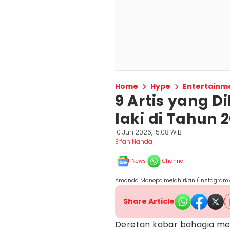
Home
Hype
Entertainm
9 Artis yang D
laki di Tahun 
10 Jun 2026, 15:08 WIB
Erfah Nanda
News
Channel
Amanda Manopo melahirkan (Instagram.
Share Article
Deretan kabar bahagia mew