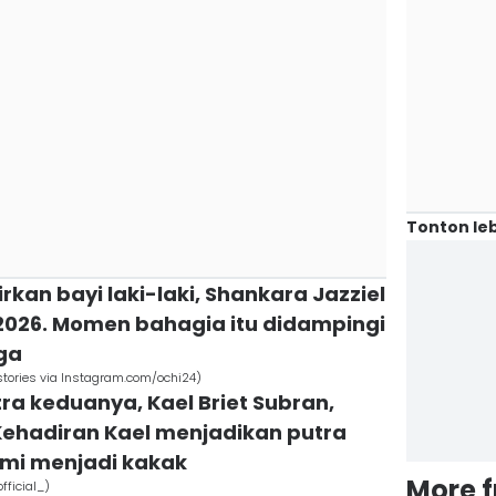
Tonton leb
rkan bayi laki-laki, Shankara Jazziel
 2026. Momen bahagia itu didampingi
ga
ories via Instagram.com/ochi24)
tra keduanya, Kael Briet Subran,
Kehadiran Kael menjadikan putra
smi menjadi kakak
More 
ficial_)