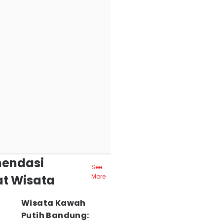
endasi
See
t Wisata
More
Wisata Kawah
Putih Bandung: