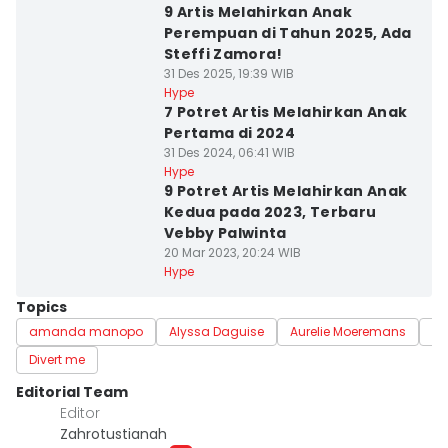
9 Artis Melahirkan Anak
Perempuan di Tahun 2025, Ada
Steffi Zamora!
31 Des 2025, 19:39 WIB
Hype
7 Potret Artis Melahirkan Anak
Pertama di 2024
31 Des 2024, 06:41 WIB
Hype
9 Potret Artis Melahirkan Anak
Kedua pada 2023, Terbaru
Vebby Palwinta
20 Mar 2023, 20:24 WIB
Hype
Topics
amanda manopo
Alyssa Daguise
Aurelie Moeremans
ha
Divert me
Editorial Team
Editor
Zahrotustianah