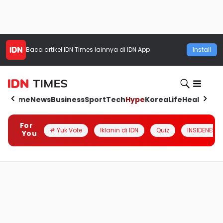
Baca artikel
IDN Times
lainnya di IDN App
Install
Home
News
Business
Sport
Tech
Hype
Korea
Life
Health
Aut
For
# Yuk Vote
Iklanin di IDN
Quiz
INSIDENESIA
You