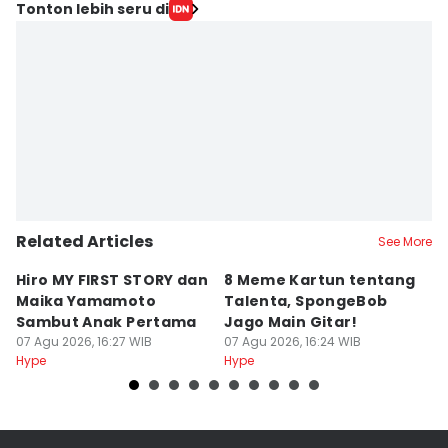
Tonton lebih seru di
Related Articles
See More
Hiro MY FIRST STORY dan
8 Meme Kartun tentang
5
Maika Yamamoto
Talenta, SpongeBob
y
Sambut Anak Pertama
Jago Main Gitar!
s
07 Agu 2026, 16:27 WIB
07 Agu 2026, 16:24 WIB
M
07
Hype
Hype
Hy