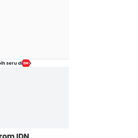
ih seru di
from IDN