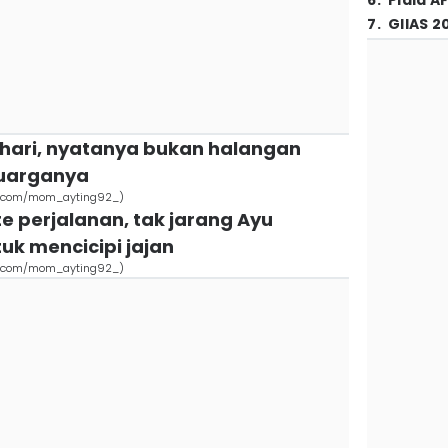
6
.
Piala A
7
.
GIIAS 2
ahari, nyatanya bukan halangan
luarganya
ram.com/mom_ayting92_)
te perjalanan, tak jarang Ayu
uk mencicipi jajan
ram.com/mom_ayting92_)