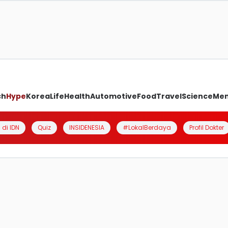
ch
Hype
Korea
Life
Health
Automotive
Food
Travel
Science
Me
 di IDN
Quiz
INSIDENESIA
#LokalBerdaya
Profil Dokter