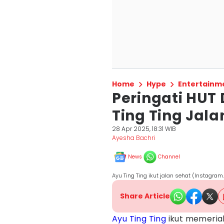
Home
Hype
Entertainm
Peringati HUT 
Ting Ting Jal
28 Apr 2025, 18:31 WIB
Ayesha Bachri
News
Channel
Ayu Ting Ting ikut jalan sehat (Instag
Share Article
Ayu Ting Ting
ikut memeriah