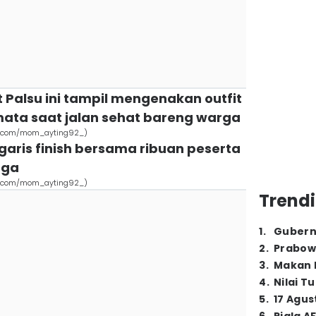
t Palsu ini tampil mengenakan outfit
ata saat jalan sehat bareng warga
ram.com/mom_ayting92_)
 garis finish bersama ribuan peserta
uga
ram.com/mom_ayting92_)
Trendi
1
.
Gubern
2
.
Prabow
3
.
Makan B
4
.
Nilai T
5
.
17 Agus