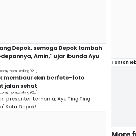
orang Depok. semoga Depok tambah
depannya, Amin," ujar ibunda Ayu
Tonton leb
ram.com/mom_ayting92_)
syik membaur dan berfoto-foto
 jalan sehat
ram.com/mom_ayting92_)
an presenter ternama, Ayu Ting Ting
n' Kota Depok!
More 