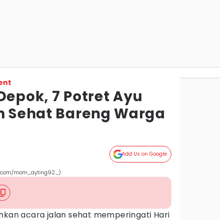
ent
Depok, 7 Potret Ayu
an Sehat Bareng Warga
Add Us on Google
ram.com/mom_ayting92_)
kan acara jalan sehat memperingati Hari