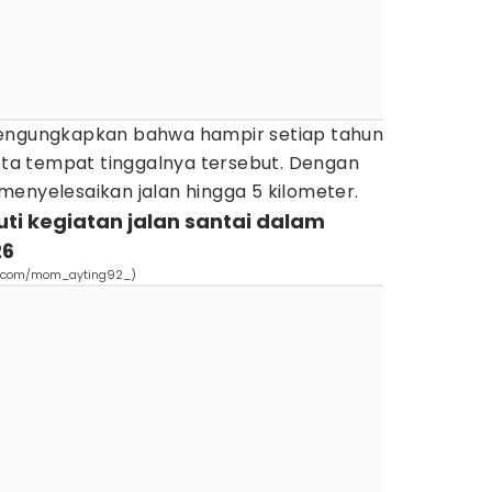
mengungkapkan bahwa hampir setiap tahun
a tempat tinggalnya tersebut. Dengan
enyelesaikan jalan hingga 5 kilometer.
uti kegiatan jalan santai dalam
26
ram.com/mom_ayting92_)