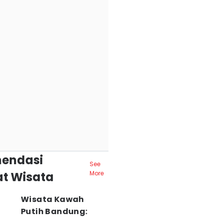
endasi
See
t Wisata
More
Wisata Kawah
Putih Bandung: