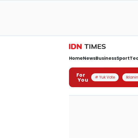
Home
News
Business
Sport
Te
For
# Yuk Vote
Iklanin
You