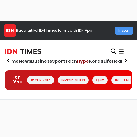
Baca artikel
IDN Times
lainnya di IDN App
Install
Home
News
Business
Sport
Tech
Hype
Korea
Life
Health
Aut
For
# Yuk Vote
Iklanin di IDN
Quiz
INSIDENESIA
You