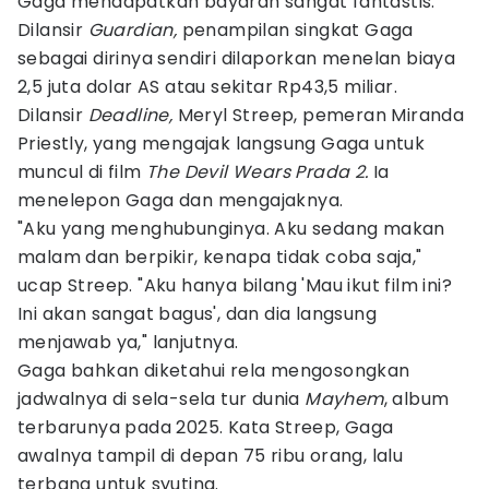
Gaga mendapatkan bayaran sangat fantastis.
Dilansir
Guardian,
penampilan singkat Gaga
sebagai dirinya sendiri dilaporkan menelan biaya
2,5 juta dolar AS atau sekitar Rp43,5 miliar.
Dilansir
Deadline,
Meryl Streep, pemeran Miranda
Priestly, yang mengajak langsung Gaga untuk
muncul di film
The Devil Wears Prada 2.
Ia
menelepon Gaga dan mengajaknya.
"Aku yang menghubunginya. Aku sedang makan
malam dan berpikir, kenapa tidak coba saja,"
ucap Streep. "Aku hanya bilang 'Mau ikut film ini?
Ini akan sangat bagus', dan dia langsung
menjawab ya," lanjutnya.
Gaga bahkan diketahui rela mengosongkan
jadwalnya di sela-sela tur dunia
Mayhem
, album
terbarunya pada 2025. Kata Streep, Gaga
awalnya tampil di depan 75 ribu orang, lalu
terbang untuk syuting.