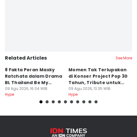
Related Articles
See More
8 Fakta Peran Maxky
Momen Tak Terlupakan
8
Ratchata dalam Drama
di Konser Project Pop 30
C
BL Thailand Be My
Tahun, Tribute untuk
C
Player Two
09 Agu 2026, 16:04 WIB
Oon
09 Agu 2026, 13:35 WIB
09
Hype
Hype
Hy