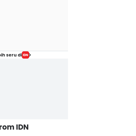
ih seru di
from IDN