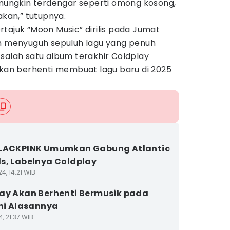
 mungkin terdengar seperti omong kosong,
akan,” tutupnya.
tajuk “Moon Music” dirilis pada Jumat
an menyuguh sepuluh lagu yang penuh
salah satu album terakhir Coldplay
n berhenti membuat lagu baru di 2025
BLACKPINK Umumkan Gabung Atlantic
s, Labelnya Coldplay
4, 14:21 WIB
ay Akan Berhenti Bermusik pada
Ini Alasannya
4, 21:37 WIB