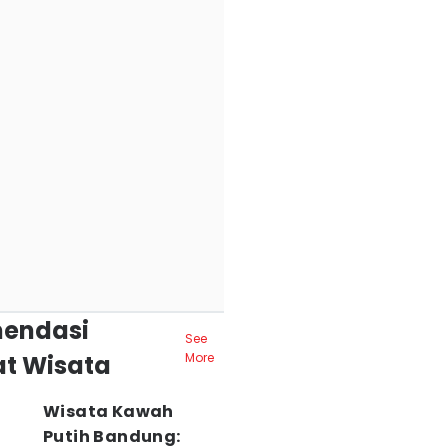
endasi
See
t Wisata
More
Wisata Kawah
Putih Bandung: