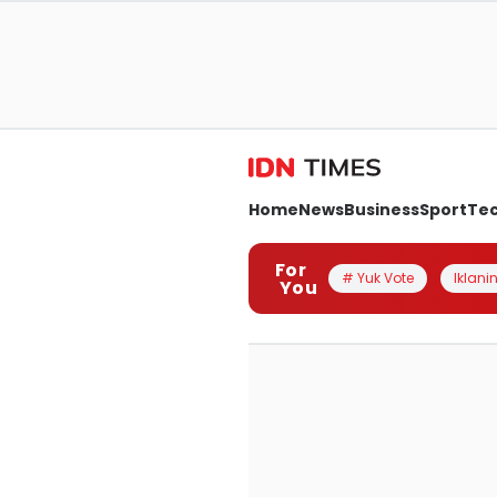
Home
News
Business
Sport
Te
For
# Yuk Vote
Iklanin
You