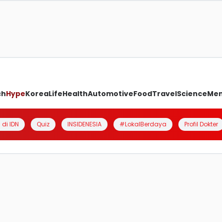
ch
Hype
Korea
Life
Health
Automotive
Food
Travel
Science
Me
 di IDN
Quiz
INSIDENESIA
#LokalBerdaya
Profil Dokter