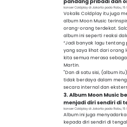
pandang pribadi dan o
konser Coldplay di Jakarta pada Rabu, 
Vokalis Coldplay itu juga
album Moon Music terinspi
orang-orang terdekat. Sal
album ini seperti reaksi d
“Jadi banyak lagu tentang 
yang saya lihat dari orang
kita semua merasa sebagai
Martin.
"Dan di satu sisi, (album i
tidak berdaya dalam mengha
secara internal dan ekster
3. Album Moon Music ber
menjadi diri sendiri d
konser Coldplay di Jakarta pada Rabu, 
Album ini juga menyadarka
kepada diri sendiri di teng