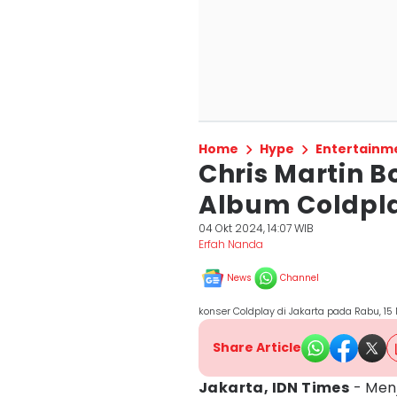
Home
Hype
Entertainm
Chris Martin B
Album Coldpl
04 Okt 2024, 14:07 WIB
Erfah Nanda
News
Channel
konser Coldplay di Jakarta pada Rabu, 
Share Article
Jakarta, IDN Times
- Menj