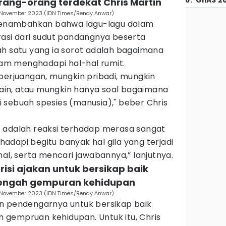
6
.
GIIAS 2
rang-orang terdekat Chris Martin
15 November 2023 (IDN Times/Rendy Anwar)
 menambahkan bahwa lagu-lagu dalam
rasi dari sudut pandangnya beserta
ah satu yang ia sorot adalah bagaimana
alam menghadapi hal-hal rumit.
perjuangan, mungkin pribadi, mungkin
 lain, atau mungkin hanya soal bagaimana
 sebuah spesies (manusia)," beber Chris
tu) adalah reaksi terhadap merasa sangat
dapi begitu banyak hal gila yang terjadi
nal, serta mencari jawabannya,” lanjutnya.
isi ajakan untuk ⁠bersikap baik
i tengah gempuran kehidupan
15 November 2023 (IDN Times/Rendy Anwar)
n pendengarnya untuk bersikap baik
ah gempruan kehidupan. Untuk itu, Chris