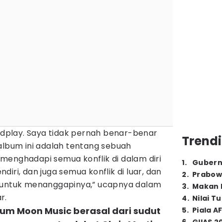
oldplay. Saya tidak pernah benar-benar
Trendi
album ini adalah tentang sebuah
menghadapi semua konflik di dalam diri
1
.
Gubern
endiri, dan juga semua konflik di luar, dan
2
.
Prabow
k untuk menanggapinya,” ucapnya dalam
3
.
Makan B
r.
4
.
Nilai T
um Moon Music berasal dari sudut
5
.
Piala A