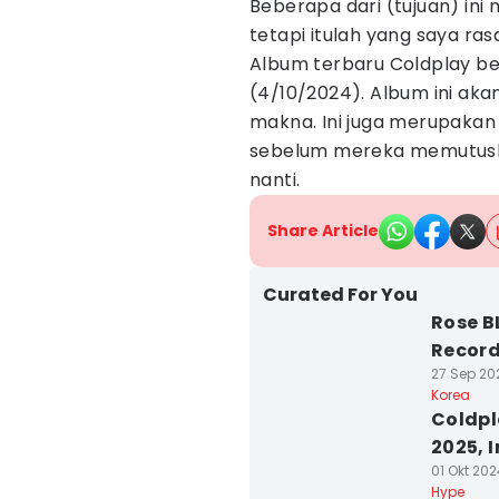
Beberapa dari (tujuan) ini
tetapi itulah yang saya ras
Album terbaru Coldplay ber
(4/10/2024). Album ini ak
makna. Ini juga merupakan 
sebelum mereka memutuska
nanti.
Share Article
Curated For You
Rose 
Record
27 Sep 202
Korea
Coldpl
2025, 
01 Okt 202
Hype