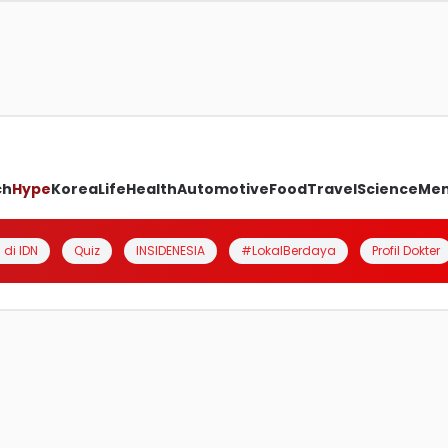
ch
Hype
Korea
Life
Health
Automotive
Food
Travel
Science
Me
 di IDN
Quiz
INSIDENESIA
#LokalBerdaya
Profil Dokter