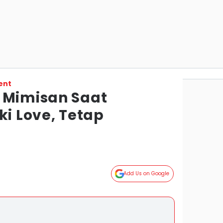
ent
 Mimisan Saat
ki Love, Tetap
Add Us on Google