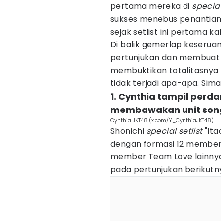
pertama mereka di
special
sukses menebus penantia
sejak setlist ini pertama k
Di balik gemerlap keseruan
pertunjukan dan membuat 
membuktikan totalitasnya 
tidak terjadi apa-apa. Simak
1. Cynthia tampil perdan
membawakan unit song
Cynthia JKT48 (x.com/Y_CynthiaJKT48)
Shonichi
special setlist
"Ita
dengan formasi 12 member.
member Team Love lainnya b
pada pertunjukan berikutny