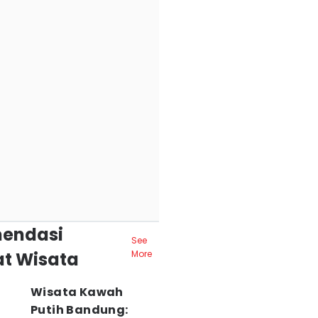
endasi
See
t Wisata
More
Wisata Kawah
Putih Bandung: