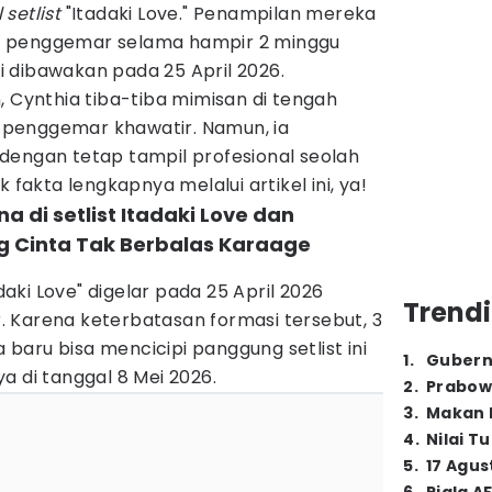
 setlist
"Itadaki Love." Penampilan mereka
n penggemar selama hampir 2 minggu
ali dibawakan pada 25 April 2026.
, Cynthia tiba-tiba mimisan di tengah
penggemar khawatir. Namun, ia
dengan tetap tampil profesional seolah
 fakta lengkapnya melalui artikel ini, ya!
a di setlist Itadaki Love dan
 Cinta Tak Berbalas Karaage
daki Love" digelar pada 25 April 2026
Trendi
 Karena keterbatasan formasi tersebut, 3
aru bisa mencicipi panggung setlist ini
1
.
Gubern
a di tanggal 8 Mei 2026.
2
.
Prabow
3
.
Makan B
4
.
Nilai T
5
.
17 Agus