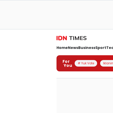
Home
News
Business
Sport
Te
For
# Yuk Vote
Iklanin
You