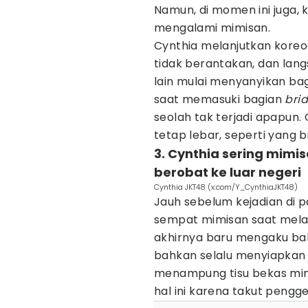
Namun, di momen ini juga,
mengalami mimisan.
Cynthia melanjutkan koreog
tidak berantakan, dan lan
lain mulai menyanyikan ba
saat memasuki bagian
bri
seolah tak terjadi apapun
tetap lebar, seperti yang 
3. Cynthia sering mimi
berobat ke luar negeri
Cynthia JKT48 (x.com/Y_CynthiaJKT48)
Jauh sebelum kejadian di p
sempat mimisan saat melan
akhirnya baru mengaku bah
bahkan selalu menyiapkan
menampung tisu bekas mim
hal ini karena takut peng