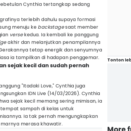
 kebetulan Cynthia tertangkap sedang
rafinya terlebih dahulu supaya formasi
gsung menuju ke
backstage
saat member
gian
verse
kedua. Ia kembali ke panggung
dge
akhir dan melanjutkan penampilannya
. Gerakannya tetap energik dan senyumnya
biasa ia tampilkan di hadapan penggemar.
Tonton leb
san sejak kecil dan sudah pernah
anggung "Itadaki Love," Cynthia juga
gsungkan IDN Live (14/03/2026). Cynthia
wa sejak kecil memang sering mimisan, ia
 tempat sampah di kelas untuk
isannya. Ia tak pernah mengungkapkan
gemarnya merasa khawatir.
More 