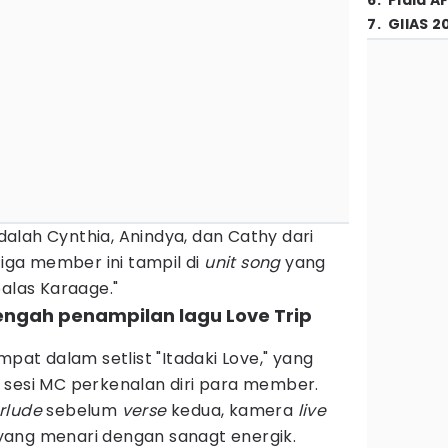
6
.
Piala A
7
.
GIIAS 2
alah Cynthia, Anindya, dan Cathy dari
tiga member ini tampil di
unit song
yang
balas Karaage."
tengah penampilan lagu Love Trip
mpat dalam setlist "Itadaki Love," yang
 sesi MC perkenalan diri para member.
erlude
sebelum
verse
kedua, kamera
live
yang menari dengan sanagt energik.