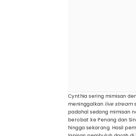
Cynthia sering mimisan de
meninggalkan
live stream
s
padahal sedang mimisan n
berobat ke Penang dan Sing
hingga sekarang. Hasil p
lapisan pembuluh darah di