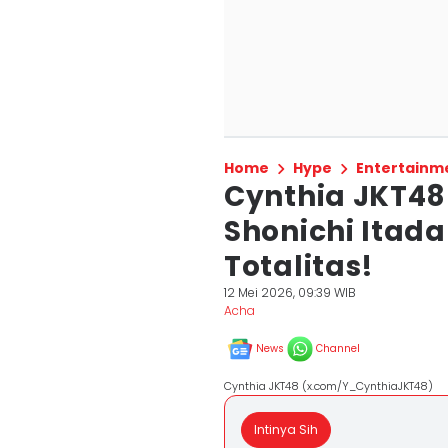
Home
Hype
Entertainm
Cynthia JKT48
Shonichi Itada
Totalitas!
12 Mei 2026, 09:39 WIB
Acha
News
Channel
Cynthia JKT48 (x.com/Y_CynthiaJKT48)
Intinya Sih