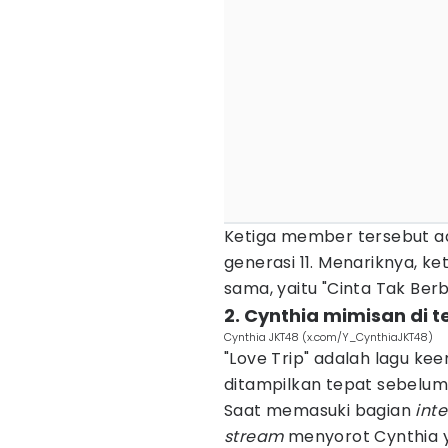
Ketiga member tersebut ad
generasi 11. Menariknya, ke
sama, yaitu "Cinta Tak Ber
2. Cynthia mimisan di 
Cynthia JKT48 (x.com/Y_CynthiaJKT48)
"Love Trip" adalah lagu kee
ditampilkan tepat sebelum
Saat memasuki bagian
int
stream
menyorot Cynthia 