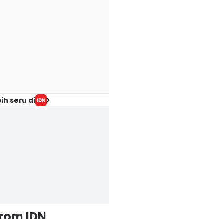
ih seru di
from IDN