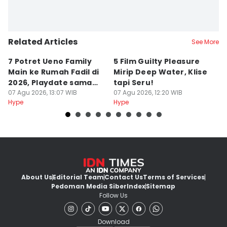
Related Articles
See More
7 Potret Ueno Family
5 Film Guilty Pleasure
S
Main ke Rumah Fadil di
Mirip Deep Water, Klise
M
2026, Playdate sama
tapi Seru!
P
Aisha!
07 Agu 2026, 13:07 WIB
07 Agu 2026, 12:20 WIB
M
07
Hype
Hype
Hy
About Us
Editorial Team
Contact Us
Terms of Services
Pedoman Media Siber
Index
Sitemap
Follow Us
Download