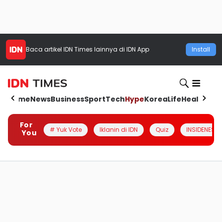
Baca artikel
IDN Times
lainnya di IDN App
Install
Home
News
Business
Sport
Tech
Hype
Korea
Life
Health
Aut
For
# Yuk Vote
Iklanin di IDN
Quiz
INSIDENESIA
You