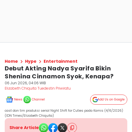
Home
Hype
Entertainment
Debut Akting Nadya Syarifa Bikin
Shenina Cinnamon Syok, Kenapa?
06 Jun 2026, 04:06 WIB
Elizabeth Chiquita Tuedestin Priwiratu
News
Channel
Add Us on Google
cast dan tim produksi serial Night Shift for Cuties pada Kamis (4/6/2026)
(IDN Times/Elizabeth Chiquita)
Share Article