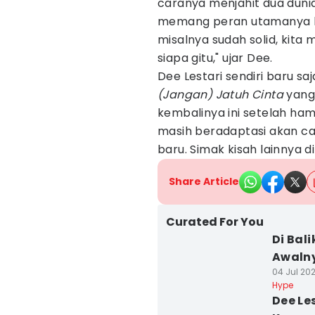
caranya menjahit dua dunia 
memang peran utamanya ha
misalnya sudah solid, kita 
siapa gitu," ujar Dee.
Dee Lestari sendiri baru sa
(Jangan) Jatuh Cinta
yang 
kembalinya ini setelah ha
masih beradaptasi akan c
baru. Simak kisah lainnya di 
Share Article
Curated For You
Di Bal
Awalny
04 Jul 202
Hype
Dee Le