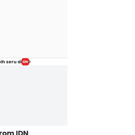
ih seru di
from IDN