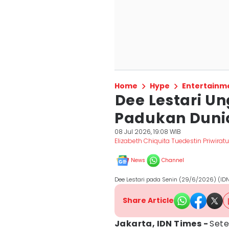
Home
Hype
Entertainm
⁠Dee Lestari 
Padukan Dunia
08 Jul 2026, 19:08 WIB
Elizabeth Chiquita Tuedestin Priwiratu
News
Channel
Dee Lestari pada Senin (29/6/2026) (IDN
Share Article
Jakarta, IDN Times -
Sete