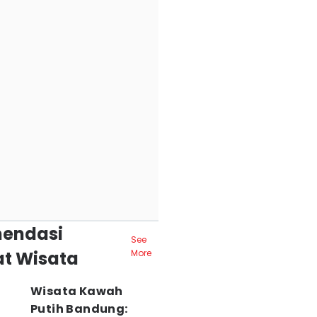
endasi
See
t Wisata
More
Wisata Kawah
Putih Bandung: