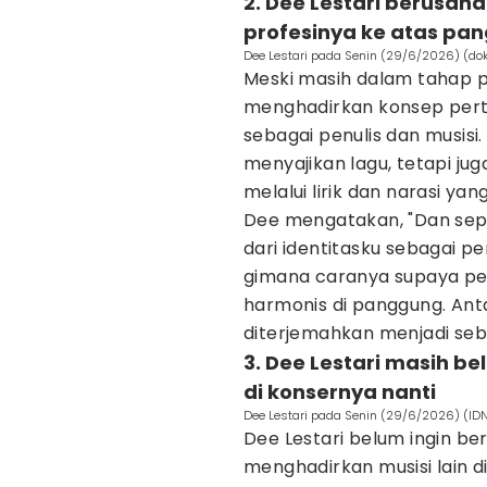
2. Dee Lestari berusa
profesinya ke atas pa
Dee Lestari pada Senin (29/6/2026) (dok
Meski masih dalam tahap p
menghadirkan konsep pert
sebagai penulis dan musisi
menyajikan lagu, tetapi j
melalui lirik dan narasi yan
Dee mengatakan, "Dan sepe
dari identitasku sebagai pe
gimana caranya supaya perk
harmonis di panggung. Antar
diterjemahkan menjadi seb
3. Dee Lestari masih b
di konsernya nanti
Dee Lestari pada Senin (29/6/2026) (IDN
Dee Lestari belum ingin b
menghadirkan musisi lain di