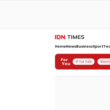
Home
News
Business
Sport
Te
For
# Yuk Vote
Iklanin
You