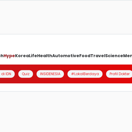
ch
Hype
Korea
Life
Health
Automotive
Food
Travel
Science
Me
 di IDN
Quiz
INSIDENESIA
#LokalBerdaya
Profil Dokter