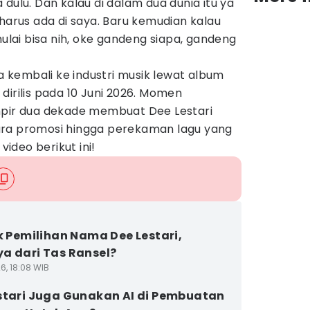
dulu. Dan kalau di dalam dua dunia itu ya
rus ada di saya. Baru kemudian kalau
mulai bisa nih, oke gandeng siapa, gandeng
ja kembali ke industri musik lewat album
dirilis pada 10 Juni 2026. Momen
mpir dua dekade membuat Dee Lestari
ara promosi hingga perekaman lagu yang
video berikut ini!
ik Pemilihan Nama Dee Lestari,
a dari Tas Ransel?
6, 18:08 WIB
stari Juga Gunakan AI di Pembuatan