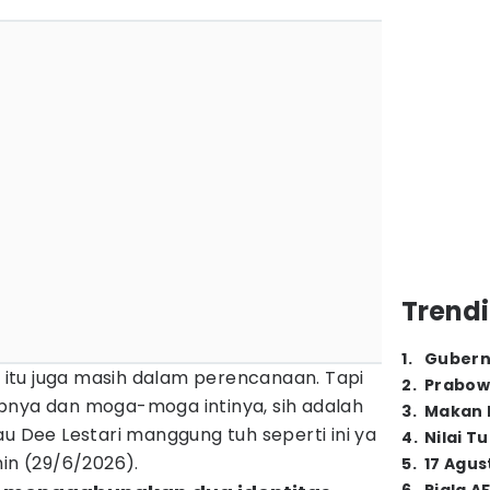
Trendi
1
.
Gubern
itu juga masih dalam perencanaan. Tapi
2
.
Prabow
pnya dan moga-moga intinya, sih adalah
3
.
Makan B
au Dee Lestari manggung tuh seperti ini ya
4
.
Nilai T
nin (29/6/2026).
5
.
17 Agus