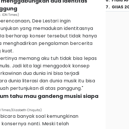
ha menggabungkan dua identitas
6
.
Piala A
7
.
GIIAS 2
nggung
. IDN Times)
erencanaan, Dee Lestari ingin
unjukan yang memadukan identitasnya
. Ia berharap konser tersebut tidak hanya
uga menghadirkan pengalaman bercerita
g kuat.
rtinya memang aku tuh tidak bisa lepas
nulis. Jadi kita lagi menggodok konsep
awinan dua dunia ini bisa terjadi
a dunia literasi dan dunia musik itu bisa
uah pertunjukan di atas panggung."
elum tahu mau gandeng musisi siapa
 Times/Elizabeth Chiquita)
erbicara banyak soal kemungkinan
 konsernya nanti. Meski telah