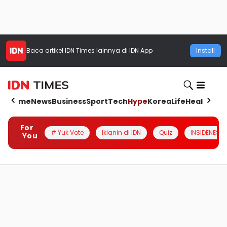
Baca artikel
IDN Times
lainnya di IDN App
Install
Home
News
Business
Sport
Tech
Hype
Korea
Life
Health
Aut
For
# Yuk Vote
Iklanin di IDN
Quiz
INSIDENESIA
You