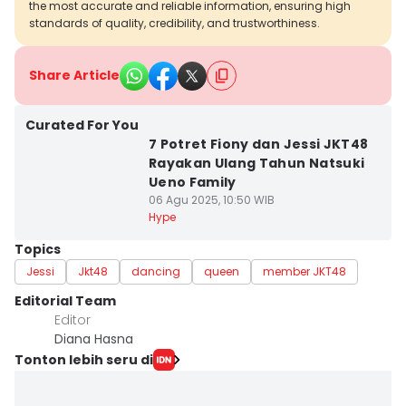
the most accurate and reliable information, ensuring high
standards of quality, credibility, and trustworthiness.
Share Article
Curated For You
7 Potret Fiony dan Jessi JKT48
Rayakan Ulang Tahun Natsuki
Ueno Family
06 Agu 2025, 10:50 WIB
Hype
Topics
Jessi
Jkt48
dancing
queen
member JKT48
Editorial Team
Editor
Diana Hasna
Tonton lebih seru di