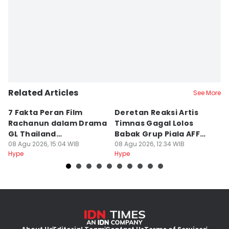
Related Articles
See More
7 Fakta Peran Film
Deretan Reaksi Artis
8
Rachanun dalam Drama
Timnas Gagal Lolos
L
GL Thailand
Babak Grup Piala AFF
K
Moonshadow
08 Agu 2026, 15:04 WIB
2026
08 Agu 2026, 12:34 WIB
08
Hype
Hype
Hy