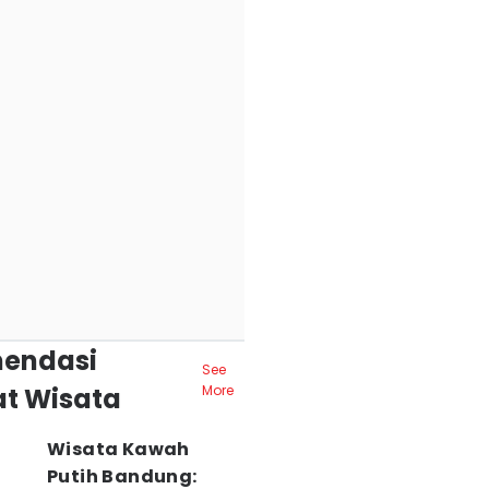
endasi
See
t Wisata
More
Wisata Kawah
Putih Bandung: