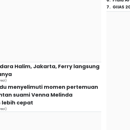
6
.
Piala A
7
.
GIIAS 2
ndara Halim, Jakarta, Ferry langsung
anya
real)
 rindu menyelimuti momen pertemuan
antan suami Venna Melinda
 lebih cepat
real)