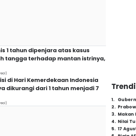
nis 1 tahun dipenjara atas kasus
 tangga terhadap mantan istrinya,
real)
si di Hari Kemerdekaan Indonesia
Trendi
 dikurangi dari 1 tahun menjadi 7
1
.
Gubern
real)
2
.
Prabow
3
.
Makan B
4
.
Nilai T
5
.
17 Agus