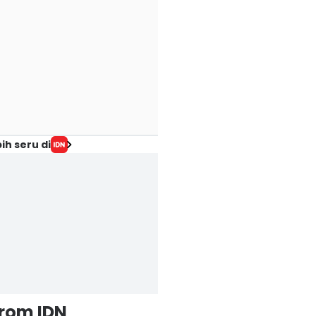
ih seru di
from IDN