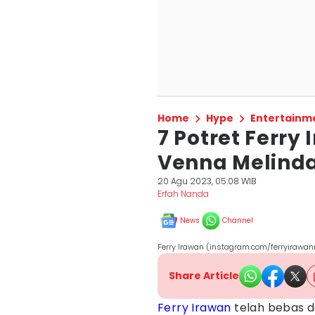
Home
Hype
Entertainm
7 Potret Ferr
Venna Melinda
20 Agu 2023, 05:08 WIB
Erfah Nanda
News
Channel
Ferry Irawan (instagram.com/ferryirawan
Share Article
Ferry Irawan
telah bebas da