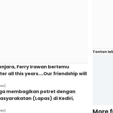
Tonton leb
penjara, Ferry Irawan bertemu
r all this years....Our friendship will
real)
juga membagikan potret dengan
yarakatan (Lapas) di Kediri,
More 
real)