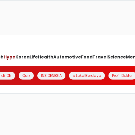
ch
Hype
Korea
Life
Health
Automotive
Food
Travel
Science
Me
 di IDN
Quiz
INSIDENESIA
#LokalBerdaya
Profil Dokter