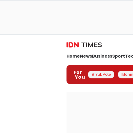
Home
News
Business
Sport
Te
For
# Yuk Vote
Iklanin
You