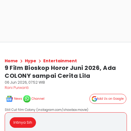
Home
Hype
Entertainment
9 Film Bioskop Horor Juni 2026, Ada
COLONY sampai Cerita Lila
06 Jun 2026, 07:52 WIB
Rani Purwanti
News
Channel
Add Us on Google
Still Cut film Colony (instagram.com/showbox.movie)
Intinya Sih