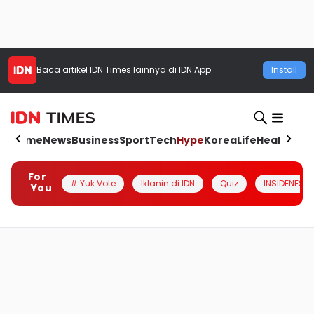
Baca artikel
IDN Times
lainnya di IDN App
Install
Home
News
Business
Sport
Tech
Hype
Korea
Life
Health
Aut
For
# Yuk Vote
Iklanin di IDN
Quiz
INSIDENESIA
You