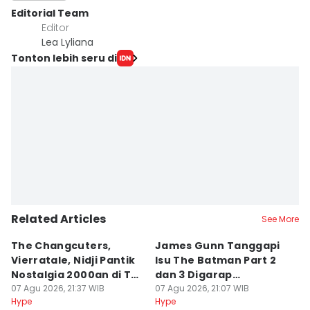
Editorial Team
Editor
Lea Lyliana
Tonton lebih seru di
Related Articles
See More
The Changcuters,
James Gunn Tanggapi
Si
Vierratale, Nidji Pantik
Isu The Batman Part 2
P
Nostalgia 2000an di TSP
dan 3 Digarap
T
2026
07 Agu 2026, 21:37 WIB
Bersamaan
07 Agu 2026, 21:07 WIB
a
07
Hype
Hype
Hy