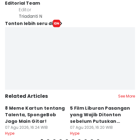
Editorial Team
Editor
Triadanti N
Tonton lebih seru di
Related Articles
See More
8 Meme Kartun tentang
5 Film Liburan Pasangan
K
Talenta, SpongeBob
yang Wajib Ditonton
C
Jago Main Gitar!
sebelum Putuskan
R
07 Agu 2026, 16:24 WIB
Menikah
07 Agu 2026, 16:20 WIB
07
Hype
Hype
Hy