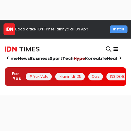
Baca artikel
IDN Times
lainnya di IDN App
Install
Home
News
Business
Sport
Tech
Hype
Korea
Life
Health
Aut
For
# Yuk Vote
Iklanin di IDN
Quiz
INSIDENESIA
You