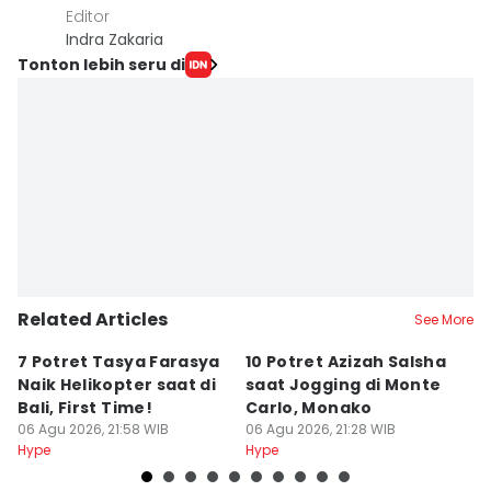
Editor
Indra Zakaria
Tonton lebih seru di
Related Articles
See More
7 Potret Tasya Farasya
10 Potret Azizah Salsha
1
Naik Helikopter saat di
saat Jogging di Monte
L
Bali, First Time!
Carlo, Monako
S
06 Agu 2026, 21:58 WIB
06 Agu 2026, 21:28 WIB
06
Hype
Hype
Hy