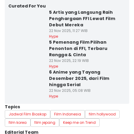
Curated For You
5 Artis yang Langsung Raih
Penghargaan FFI Lewat Film
Debut Mereka
22 Nov 2025, 11:27 WIB
Hype
5 Pemenang Film Pilihan
Penonton di FFI, Terbaru
Rangga & Cinta
22 Nov 2025, 22:19 WIB
Hype
6 Anime yang Tayang
Desember 2025, dari Film
hingga Serial
22 Nov 2025, 05:08 WIB
Hype
Topics
Jadwal Film Bioskop
Film Indonesia
film hollywood
film korea
film jepang
Keep me on Trend
Editorial Team