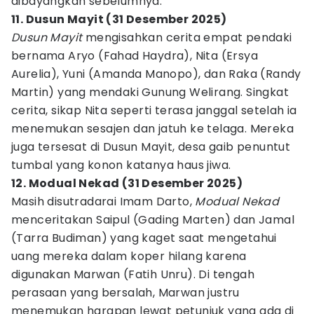
dibayangkan sebelumnya.
11. Dusun Mayit (31 Desember 2025)
Dusun Mayit
mengisahkan cerita empat pendaki
bernama Aryo (Fahad Haydra), Nita (Ersya
Aurelia), Yuni (Amanda Manopo), dan Raka (Randy
Martin) yang mendaki Gunung Welirang. Singkat
cerita, sikap Nita seperti terasa janggal setelah ia
menemukan sesajen dan jatuh ke telaga. Mereka
juga tersesat di Dusun Mayit, desa gaib penuntut
tumbal yang konon katanya haus jiwa.
12. Modual Nekad (31 Desember 2025)
Masih disutradarai Imam Darto,
Modual Nekad
menceritakan Saipul (Gading Marten) dan Jamal
(Tarra Budiman) yang kaget saat mengetahui
uang mereka dalam koper hilang karena
digunakan Marwan (Fatih Unru). Di tengah
perasaan yang bersalah, Marwan justru
menemukan harapan lewat petunjuk yang ada di