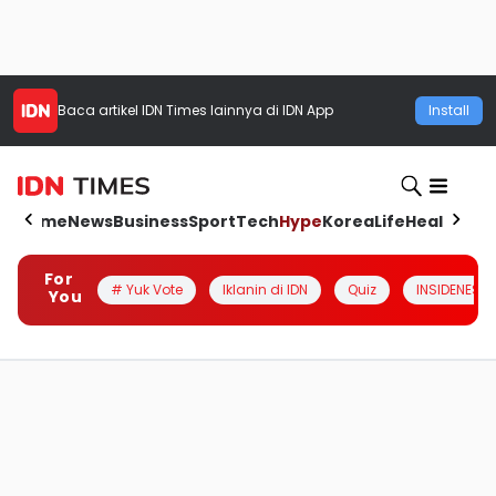
Baca artikel
IDN Times
lainnya di IDN App
Install
Home
News
Business
Sport
Tech
Hype
Korea
Life
Health
Aut
For
# Yuk Vote
Iklanin di IDN
Quiz
INSIDENESIA
You