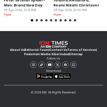
Peter setelah Spider-
Joanna Alexandra,
P
Man: Brand New Day
Resmi Nikahi Christover
V
08 Agu 2026, 23:13 WIB
08 Agu 2026, 23:03 WIB
T
08
Hype
Hype
Hy
About Us
Editorial Team
Contact Us
Terms of Services
Pedoman Media Siber
Index
Sitemap
Follow Us
Download
© 2026 IDN. All Rights Reserved.