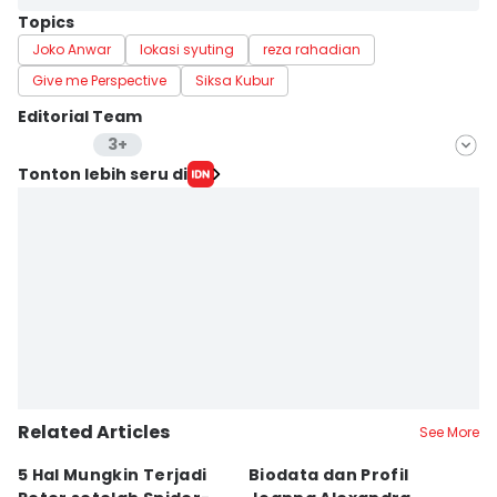
Topics
Joko Anwar
lokasi syuting
reza rahadian
Give me Perspective
Siksa Kubur
Editorial Team
3+
Editor
Tonton lebih seru di
Zahrotustianah
Editor
Indra Zakaria
Editor
Erfah Nanda
Related Articles
See More
5 Hal Mungkin Terjadi
Biodata dan Profil
A