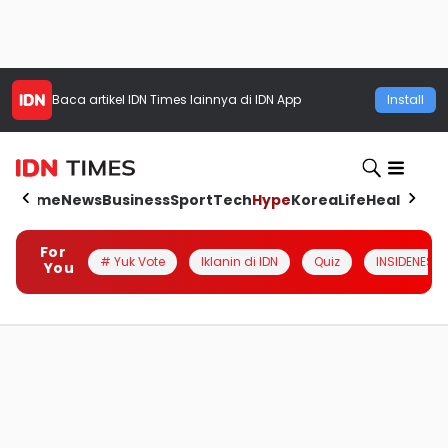
Baca artikel
IDN Times
lainnya di IDN App
Install
Home
News
Business
Sport
Tech
Hype
Korea
Life
Health
Aut
For
# Yuk Vote
Iklanin di IDN
Quiz
INSIDENESIA
You