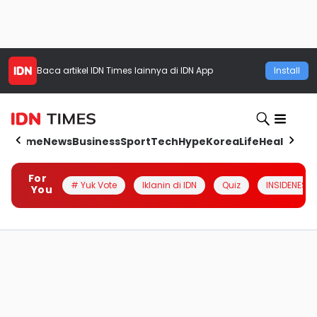
Baca artikel
IDN Times
lainnya di IDN App
Install
Home
News
Business
Sport
Tech
Hype
Korea
Life
Health
Aut
For
# Yuk Vote
Iklanin di IDN
Quiz
INSIDENESIA
You