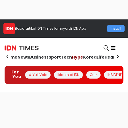
Baca artikel
IDN Times
lainnya di IDN App
Install
Home
News
Business
Sport
Tech
Hype
Korea
Life
Health
Aut
For
# Yuk Vote
Iklanin di IDN
Quiz
INSIDENESIA
You