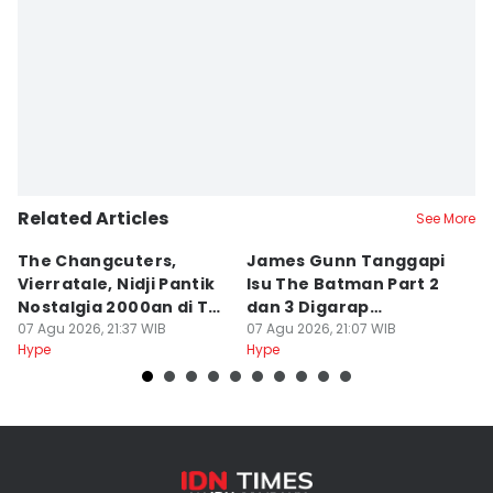
Related Articles
See More
The Changcuters,
James Gunn Tanggapi
Si
Vierratale, Nidji Pantik
Isu The Batman Part 2
P
Nostalgia 2000an di TSP
dan 3 Digarap
T
2026
07 Agu 2026, 21:37 WIB
Bersamaan
07 Agu 2026, 21:07 WIB
a
07
Hype
Hype
Hy