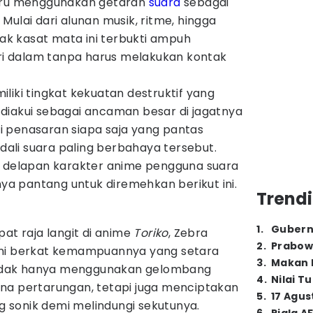
stru menggunakan getaran
suara
sebagai
Mulai dari alunan musik, ritme, hingga
tak kasat mata ini terbukti ampuh
 dalam tanpa harus melakukan kontak
liki tingkat kekuatan destruktif yang
diakui sebagai ancaman besar di jagatnya
 penasaran siapa saja yang pantas
li suara paling berbahaya tersebut.
r delapan karakter anime pengguna suara
 pantang untuk diremehkan berikut ini.
Trendi
1
.
Gubern
pat raja langit di anime
Toriko
, Zebra
2
.
Prabow
ini berkat kemampuannya yang setara
3
.
Makan B
 tidak hanya menggunakan gelombang
4
.
Nilai T
na pertarungan, tetapi juga menciptakan
5
.
17 Agus
sonik demi melindungi sekutunya.