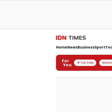
Home
News
Business
Sport
Te
For
# Yuk Vote
Iklanin
You