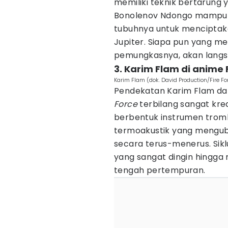
memiliki teknik bertarung 
Bonolenov Ndongo mampu m
tubuhnya untuk menciptak
Jupiter. Siapa pun yang m
pemungkasnya, akan langs
3. Karim Flam di anime 
Karim Flam (dok. David Production/Fire Fo
Pendekatan Karim Flam d
Force
terbilang sangat kre
berbentuk instrumen tromb
termoakustik yang menguba
secara terus-menerus. Sik
yang sangat dingin hingga
tengah pertempuran.